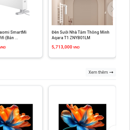
iaomi SmartMi
Đèn Sưởi Nhà Tắm Thông Minh
fi (Bản ...
Aqara T1 ZNYB01LM
5,713,000
VND
VND
Xem thêm