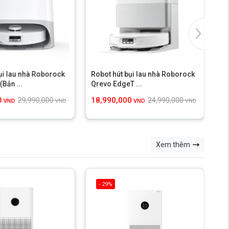
ụi lau nhà Roborock
Robot hút bụi lau nhà Roborock
Ro
(Bản ...
Qrevo EdgeT ...
Qr
0
18,990,000
16
29,990,000
24,990,000
VND
VND
VND
VND
Xem thêm
- 29%