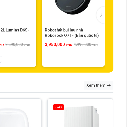
12L Lumias D6S-
Robot hút bụi lau nhà
Máy hú
Roborock Q7TF (Bản quốc tế)
3,950,000
4,590,
3,590,000
4,990,000
ND
VND
VND
VND
Xem thêm
- 24%