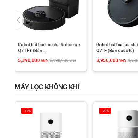
ck
Robot hút bụi lau nhà Roborock
Robot hút bụi lau nh
Q7 TF+ (Bản ...
Q7TF (Bản quốc tế)
5,390,000
3,950,000
6,490,000
4,99
VND
VND
VND
MÁY LỌC KHÔNG KHÍ
- 17%
- 27%