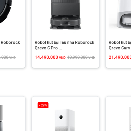
à Roborock
Robot hút bụi lau nhà Roborock
Robot hút b
Qrevo C Pro ...
Qrevo Curv 
14,490,000
21,490,00
0,000
18,990,000
VND
VND
VND
- 29%