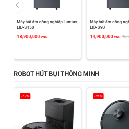
ias
Máy hút ẩm công nghiệp Lumias
Máy hút ẩm công ng
LID-S150
LID-S90
18,900,000
14,900,000
16,
ND
VND
VND
ROBOT HÚT BỤI THÔNG MINH
- 17%
- 21%