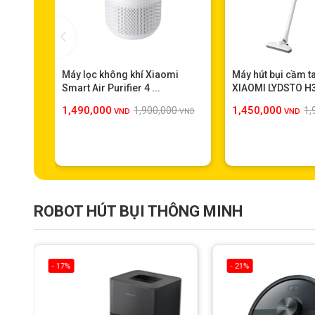
Máy lọc không khí Xiaomi
Máy hút bụi cầm t
Smart Air Purifier 4 ...
XIAOMI LYDSTO H
1,490,000
1,450,000
1,900,000
1,
VND
VND
VND
ROBOT HÚT BỤI THÔNG MINH
- 17%
- 21%