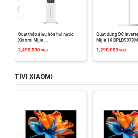
Quạt tháp điều hòa hơi nước
Quạt đứng DC Invert
Xiaomi Mijia ...
Mijia 1X BPLDS07DM
2,490,000
1,290,000
VND
VND
TIVI XIAOMI