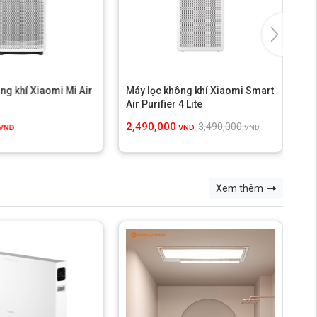
ng khí Xiaomi Mi Air
Máy lọc không khí Xiaomi Smart
Má
Air Purifier 4 Lite
Air
2,490,000
1,
3,490,000
VND
VND
VND
Xem thêm