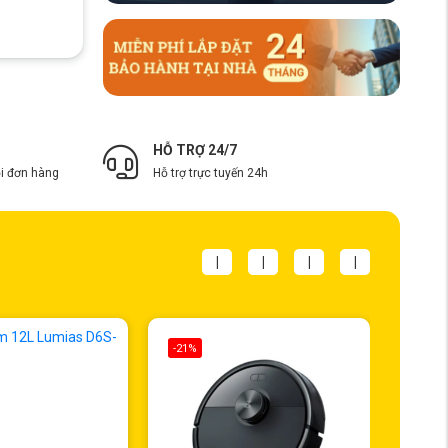
HỖ TRỢ 24/7
i đơn hàng
Hỗ trợ trực tuyến 24h
|
|
|
|
-21%
-13%