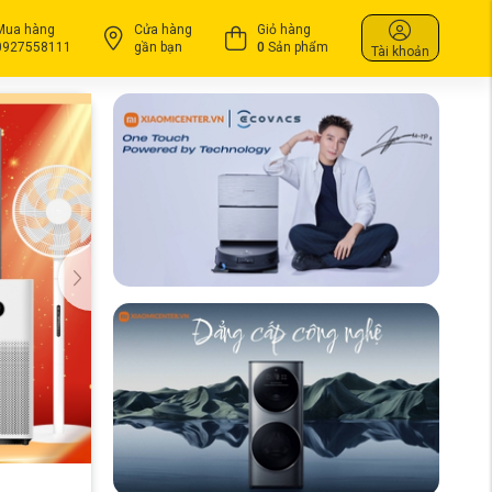
Mua hàng
Cửa hàng
Giỏ hàng
0927558111
gần bạn
0
Sản phẩm
Tài khoản