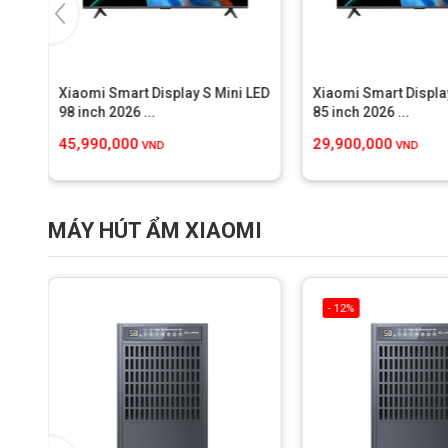
Xiaomi Smart Display S Mini LED
Xiaomi Smart Displa
98 inch 2026 ...
85 inch 2026 ...
45,990,000
29,900,000
VND
VND
MÁY HÚT ẨM XIAOMI
- 12%