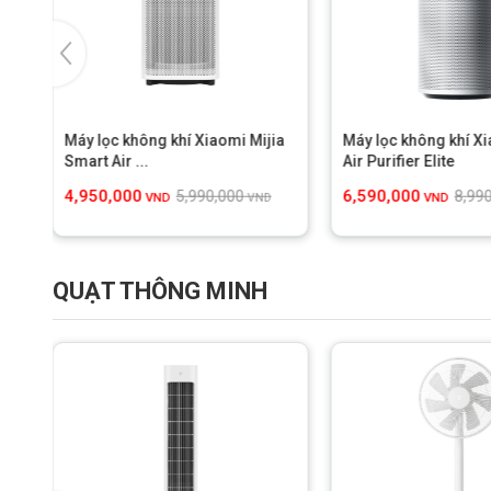
rt
Máy lọc không khí Xiaomi Mijia
Máy lọc không khí X
Smart Air ...
Air Purifier Elite
4,950,000
6,590,000
5,990,000
8,99
VND
VND
VND
QUẠT THÔNG MINH