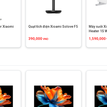
er Xiaomi
Quạt tích điện Xioami Solove F5
Máy sưởi X
Heater 1S Wi
390,000
1,590,000
VND