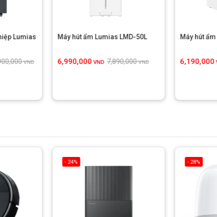
hiệp Lumias
Máy hút ẩm Lumias LMD-50L
Máy hút ẩm
6,990,000
6,190,000
900,000
7,890,000
VND
VND
VND
- 24%
- 28%