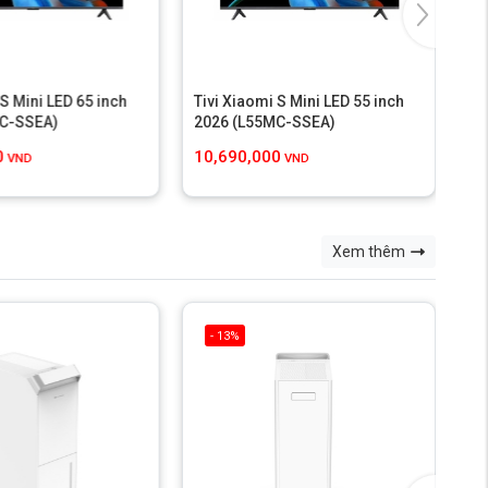
 S Mini LED 65 inch
Tivi Xiaomi S Mini LED 55 inch
Ti
MC-SSEA)
2026 (L55MC-SSEA)
qu
0
10,690,000
4,
VND
VND
Xem thêm
- 13%