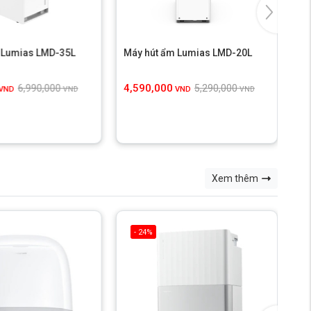
 Lumias LMD-35L
Máy hút ẩm Lumias LMD-20L
Má
4,590,000
7,
6,990,000
5,290,000
VND
VND
VND
VND
Xem thêm
- 24%