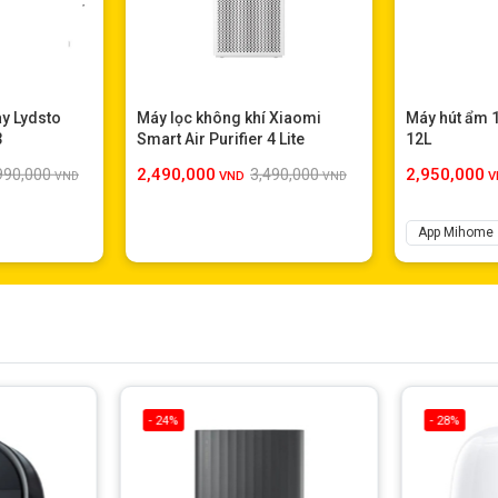
ay Lydsto
Máy lọc không khí Xiaomi
Máy hút ẩm 
3
Smart Air Purifier 4 Lite
12L
2,490,000
2,950,000
990,000
3,490,000
VND
VND
VND
V
App Mihome
- 24%
- 28%