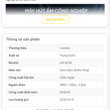
Hiển thị thêm
Thông số sản phẩm
Thương hiệu
Lumias
Xuất xứ
Trung Quốc
Model
LID-S250
Màu sắc
Xám đậm (Dark Grey)
Công suất hút ẩm
250L/ngày
Nguồn điện
380V / 50Hz, 3 pha
Công suất định mức
3650 W
Lưu lượng gió
2250 m³/h
Ưu điểm nổi bật của máy hút ẩm công