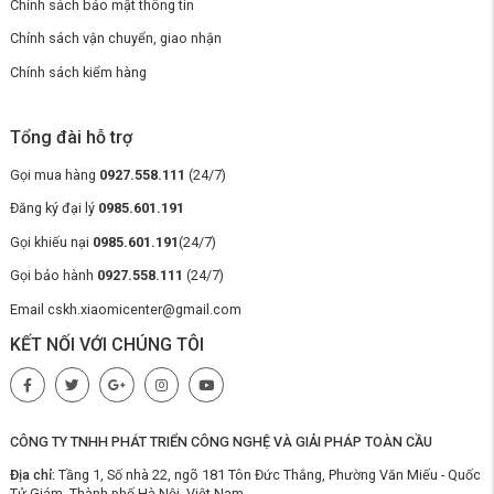
Chính sách bảo mật thông tin
Chính sách vận chuyển, giao nhận
Chính sách kiểm hàng
Tổng đài hỗ trợ
Gọi mua hàng
0927.558.111
(24/7)
Đăng ký đại lý
0985.601.191
Gọi khiếu nại
0985.601.191
(24/7)
Gọi bảo hành
0927.558.111
(24/7)
Kết cấu vững chắc vận hành an toàn
Email cskh.xiaomicenter@gmail.com
Lumias LID-S250
được phát triển theo tiêu chuẩn thiết bị công nghiệp
với phần khung làm từ thép dày phủ sơn tĩnh điện, giúp hạn chế tối đa
KẾT NỐI VỚI CHÚNG TÔI
tình trạng cong vênh, trầy xước và oxy hóa khi hoạt động trong điều
kiện ẩm và nhiều bụi. Nhờ có kết cấu chắc chắn, máy có khả năng
chống chịu tốt trước va chạm trong quá trình di chuyển và sử dụng thực
tế tại kho xưởng. Hệ thống điện bên trong được bao bọc kín, ngăn hơi
ẩm và bụi bẩn xâm nhập vào bo mạch, từ đó giảm thiểu nguy cơ chập
CÔNG TY TNHH PHÁT TRIỂN CÔNG NGHỆ VÀ GIẢI PHÁP TOÀN CẦU
điện và giúp thiết bị duy trì trạng thái hoạt động ổn định trong thời gian
dài.
Địa chỉ:
Tầng 1, Số nhà 22, ngõ 181 Tôn Đức Thắng, Phường Văn Miếu - Quốc
Tử Giám, Thành phố Hà Nội, Việt Nam