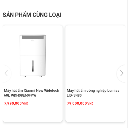
SẢN PHẨM CÙNG LOẠI
Vận hành linh hoạt với 3 chế độ tối ưu
Không chỉ mạnh mẽ về công suất,
máy hút ẩm Lumias LID-S250
còn
Máy hút ẩm Xiaomi New Widetech 
Máy hút ẩm công nghiệp Lumias 
mang đến sự chủ động kiểm soát độ ẩm nhờ hệ thống 3 chế độ hoạt
60L WDH08E60FPW
LID-S480
động linh hoạt, phù hợp với nhiều môi trường và mục đích khác nhau.
7,990,000
79,000,000
VND
VND
CO Mode:
Cho phép máy chạy liên tục với công suất tối đa, giúp
kéo độ ẩm xuống nhanh và ổn định trong thời gian ngắn.
Dry Mode:
Máy tự động bật/tắt để duy trì độ ẩm ổn định ở mức
khoảng 50% RH.