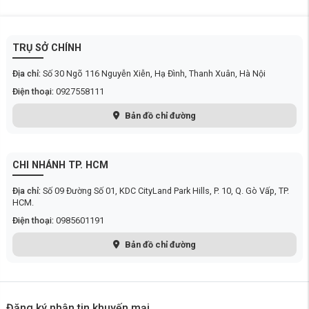
Timer Mode:
Đây là chế độ hẹn giờ 24 giờ, cho phép thiết lập
thời gian bật/tắt linh hoạt, giúp tối ưu điện năng và giảm chi phí
vận hành.
TRỤ SỞ CHÍNH
Địa chỉ:
Số 30 Ngõ 116 Nguyễn Xiễn, Hạ Đình, Thanh Xuân, Hà Nội
Điện thoại:
0927558111
Bản đồ chỉ đường
CHI NHÁNH TP. HCM
Địa chỉ:
Số 09 Đường Số 01, KDC CityLand Park Hills, P. 10, Q. Gò Vấp, TP.
HCM.
Điện thoại:
0985601191
Bản đồ chỉ đường
Đăng ký nhận tin khuyến mại