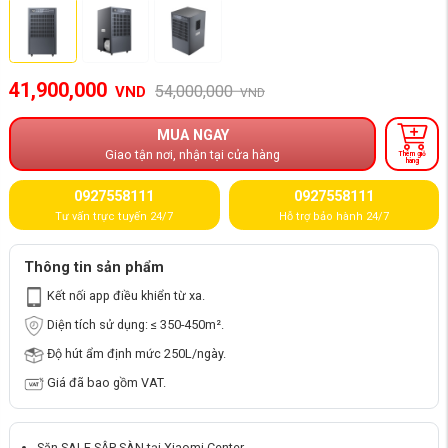
41,900,000
54,000,000
VND
VND
MUA NGAY
Giao tận nơi, nhận tại cửa hàng
Thêm giỏ
hàng
0927558111
0927558111
Tư vấn trực tuyến 24/7
Hỗ trợ bảo hành 24/7
Thông tin sản phẩm
Kết nối app điều khiển từ xa.
Diện tích sử dụng: ≤ 350-450m².
Độ hút ẩm định mức 250L/ngày.
Giá đã bao gồm VAT.
Săn SALE SẬP SÀN tại Xiaomi Center.