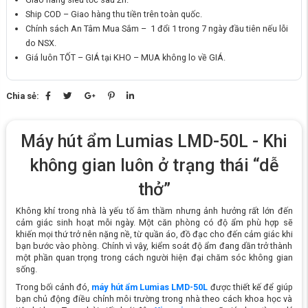
Ship COD – Giao hàng thu tiền trên toàn quốc.
Chính sách An Tâm Mua Sắm – 1 đổi 1 trong 7 ngày đầu tiên nếu lỗi
do NSX.
Giá luôn TỐT – GIÁ tại KHO – MUA không lo về GIÁ.
Chia sẻ:
Máy hút ẩm Lumias LMD-50L - Khi
không gian luôn ở trạng thái “dễ
thở”
Không khí trong nhà là yếu tố âm thầm nhưng ảnh hưởng rất lớn đến
cảm giác sinh hoạt mỗi ngày. Một căn phòng có độ ẩm phù hợp sẽ
khiến mọi thứ trở nên nặng nề, từ quần áo, đồ đạc cho đến cảm giác khi
bạn bước vào phòng. Chính vì vậy, kiểm soát độ ẩm đang dần trở thành
một phần quan trọng trong cách người hiện đại chăm sóc không gian
sống.
Trong bối cảnh đó,
máy hút ẩm Lumias LMD-50L
được thiết kế để giúp
bạn chủ động điều chỉnh môi trường trong nhà theo cách khoa học và