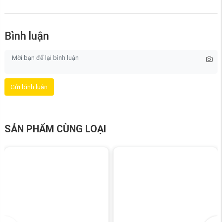
tiện lợi, bạn có thể gắn ống dẫn để đưa nước ra ngoài. Với thiết kế này,
bạn có thể sử dụng thiết bị cả ngày mà không lo bị gián đoạn.
Bình luận
Gửi bình luận
SẢN PHẨM CÙNG LOẠI