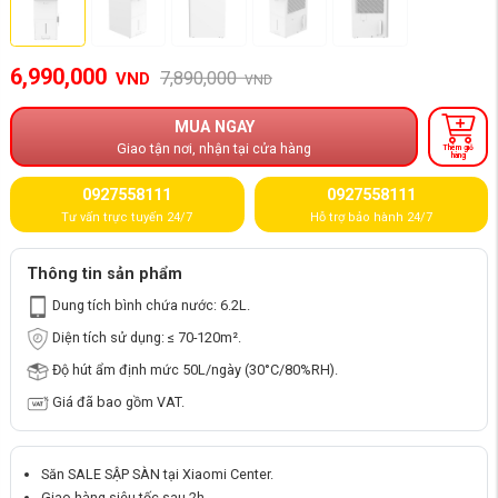
6,990,000
7,890,000
VND
VND
MUA NGAY
Giao tận nơi, nhận tại cửa hàng
Thêm giỏ
hàng
0927558111
0927558111
Tư vấn trực tuyến 24/7
Hỗ trợ bảo hành 24/7
Thông tin sản phẩm
Dung tích bình chứa nước: 6.2L.
Diện tích sử dụng: ≤ 70-120m².
Độ hút ẩm định mức 50L/ngày (30°C/80%RH).
Giá đã bao gồm VAT.
Săn SALE SẬP SÀN tại Xiaomi Center.
Giao hàng siêu tốc sau 2h.