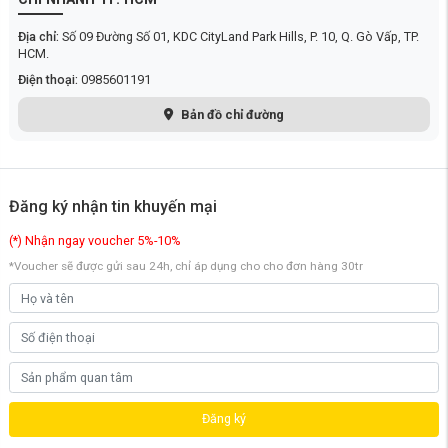
Địa chỉ:
Số 09 Đường Số 01, KDC CityLand Park Hills, P. 10, Q. Gò Vấp, TP.
HCM.
Điện thoại:
0985601191
Bản đồ chỉ đường
3 chế độ hút ẩm linh hoạt
Đăng ký nhận tin khuyến mại
Máy hút ẩm Lumias LMD-50L 50 lít/ngày
được trang bị 3 chế độ hút
ẩm tùy theo nhu cầu của người dùng vào từng thời điểm. Cụ thể:
(*) Nhận ngay voucher 5%-10%
Chế độ tự động:
Máy sẽ tự động cảm biến độ ẩm trong không
*Voucher sẽ được gửi sau 24h, chỉ áp dụng cho cho đơn hàng 30tr
khí, sau đó điều chỉnh mức độ hút ẩm phù hợp. Không khí sẽ
nhanh chóng trở nên khô ráo, đồng thời vẫn đảm bảo hiệu quả
tiết kiệm điện năng tối ưu.
Chế độ liên tục:
Máy hút ẩm sẽ hoạt động không ngừng để độ
ẩm không khí luôn duy trì ở mức phù hợp, đem đến sự thoải mái
cho người dùng.
Chế độ ngủ:
Máy hoạt động nhẹ nhàng và êm ái hơn, đảm bảo
không gian yên tĩnh, không ảnh hưởng đến giấc ngủ của gia
Đăng ký
đình.