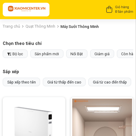
Giỏ hàng
0
Sản phẩm
Trang chủ
Quạt Thông Minh
Máy Sưởi Thông Minh
Chọn theo tiêu chí
Bộ lọc
Sản phẩm mới
Nổi Bật
Giảm giá
Còn hàn
Sắp xếp
Sắp xếp theo tên
Giá từ thấp đến cao
Giá từ cao đến thấp