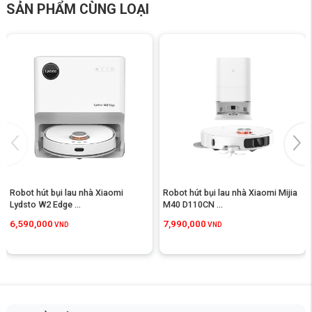
SẢN PHẨM CÙNG LOẠI
Hệ thống lau rung VibaRise 2.0 đánh bay vết
bẩn cứng đầu
Không chỉ dừng lại ở việc hút bụi mạnh mẽ,
robot hút bụi lau nhà
Roborock Q10 VF
còn được nâng cấp với hệ thống lau rung VibraRise
2.0, giúp quá trình lau nhà trở nên chủ động và hiệu quả hơn bao giờ hết.
Với khả năng nâng giẻ lau đến 8mm và rung 3.000 lần mỗi phút,
Roborock Q10 VF
tối ưu hóa lực ma sát, giúp đánh bay vết bẩn cứng
đầu như bùn đất, dầu mỡ hay vết nước khô bám trên sàn.
Robot hút bụi lau nhà Xiaomi 
Robot hút bụi lau nhà Xiaomi Mijia 
Lydsto W2 Edge ...
M40 D110CN ...
6,590,000
7,990,000
VND
VND