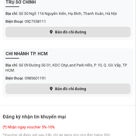
TRỤ SỞ CHÍNH
Địa chỉ:
Số 30 Ngõ 116 Nguyễn Xiễn, Hạ Đình, Thanh Xuân, Hà Nội
Điện thoại:
0927558111
Bản đồ chỉ đường
CHI NHÁNH TP. HCM
Địa chỉ:
Số 09 Đường Số 01, KDC CityLand Park Hills, P. 10, Q. Gò Vấp, TP.
HCM.
Không giống như những
robot lau nhà
thông thường chỉ kéo lê giẻ lau
Điện thoại:
0985601191
trên mặt sàn,
Roborock Q10 VF
sử dụng cơ chế rung động mạnh mẽ,
mô phỏng cách lau nhà thủ công để làm sạch kỹ lưỡng hơn. Nhờ đó,
Bản đồ chỉ đường
mọi góc sàn nhà đều được chăm sóc tỉ mỉ, mang đến bề mặt sàn sạch
sâu, sáng bóng và không còn vết bẩn bám dính.
Trang bị hệ thống chống rối kép hiện đại
Không còn nỗi lo tóc và lông thú mắc kẹt,
robot hút bụi lau nhà
Đăng ký nhận tin khuyến mại
Roborock Q10 VF
được trang bị hệ thống chống rối kép gồm chổi chính
và chổi cạnh, giúp giảm thiểu tối đa tình trạng rối tóc. Thiết kế đặc biệt
(*) Nhận ngay voucher 5%-10%
này không chỉ duy trì hiệu suất hút bụi mạnh mẽ mà còn giúp việc bảo
*Voucher sẽ được gửi sau 24h, chỉ áp dụng cho cho đơn hàng 30tr
trì trở nên dễ dàng hơn. Đặc biệt phù hợp với những gia đình có thú cưng