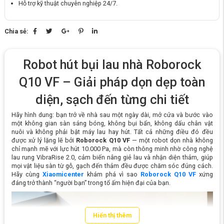
Hỗ trợ kỹ thuật chuyên nghiệp 24/7.
Chia sẻ:
Robot hút bụi lau nhà Roborock
Q10 VF – Giải pháp dọn dẹp toàn
diện, sạch đến từng chi tiết
Hãy hình dung: bạn trở về nhà sau một ngày dài, mở cửa và bước vào
một không gian sàn sáng bóng, không bụi bẩn, không dấu chân vật
nuôi và không phải bật máy lau hay hút. Tất cả những điều đó đều
được xử lý lặng lẽ bởi
Roborock Q10 VF
— một robot dọn nhà không
chỉ mạnh mẽ với lực hút 10.000 Pa, mà còn thông minh nhờ công nghệ
lau rung VibraRise 2.0, cảm biến nâng giẻ lau và nhận diện thảm, giúp
mọi vật liệu sàn từ gỗ, gạch đến thảm đều được chăm sóc đúng cách.
Hãy cùng
Xiaomicenter
khám phá vì sao
Roborock Q10 VF
xứng
đáng trở thành “người bạn” trong tổ ấm hiện đại của bạn.
Hiển thị thêm