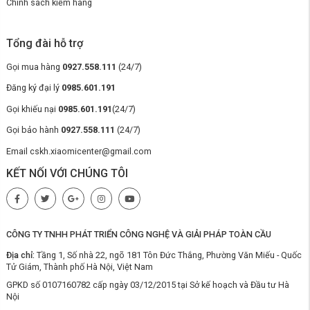
Chính sách kiểm hàng
Công nghệ nhận diện thảm bằng sóng siêu âm
Một trong những điểm đột phá của
robot hút bụi lau nhà Roborock
Tổng đài hỗ trợ
Q10 VF
chính là công nghệ nhận diện thảm bằng sóng siêu âm. Khi di
chuyển đến khu vực có thảm, robot sẽ tự động phát hiện và điều chỉnh
Gọi mua hàng
0927.558.111
(24/7)
hành vi làm sạch. Nếu đang ở chế độ lau, giẻ lau sẽ lập tức được nâng
lên, tránh để thảm bị ướt.
Đăng ký đại lý
0985.601.191
Gọi khiếu nại
0985.601.191
(24/7)
Gọi bảo hành
0927.558.111
(24/7)
Email cskh.xiaomicenter@gmail.com
KẾT NỐI VỚI CHÚNG TÔI
CÔNG TY TNHH PHÁT TRIỂN CÔNG NGHỆ VÀ GIẢI PHÁP TOÀN CẦU
Địa chỉ:
Tầng 1, Số nhà 22, ngõ 181 Tôn Đức Thắng, Phường Văn Miếu - Quốc
Tử Giám, Thành phố Hà Nội, Việt Nam
GPKD số 0107160782 cấp ngày 03/12/2015 tại Sở kế hoạch và Đầu tư Hà
Nội