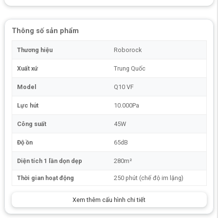
Thông số sản phẩm
Thương hiệu
Roborock
Xuất xứ
Trung Quốc
Model
Q10 VF
Lực hút
10.000Pa
Công suất
45W
Độ ồn
65dB
Diện tích 1 lần dọn dẹp
280m²
Ưu điểm nổi bật của robot hút bụi lau nhà
Thời gian hoạt động
250 phút (chế độ im lặng)
Roborock Q10 VF
Xem thêm cấu hình chi tiết
Lực hút HyperForce 10.000Pa cho sức mạnh