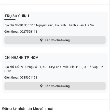
những điểm mù trong quá trình dọn dẹp. Bàn chải cạnh FlexiArm™ Arc
và hệ thống lau cạnh Edge Mopping đảm bảo mọi góc cạnh đều được
làm sạch một cách triệt để, không để lại bất kỳ vết bẩn nào.
TRỤ SỞ CHÍNH
Địa chỉ:
Số 30 Ngõ 116 Nguyễn Xiễn, Hạ Đình, Thanh Xuân, Hà Nội
Điện thoại:
0927558111
Bản đồ chỉ đường
CHI NHÁNH TP. HCM
Địa chỉ:
Số 09 Đường Số 01, KDC CityLand Park Hills, P. 10, Q. Gò Vấp, TP.
HCM.
Điện thoại:
0985601191
Bản đồ chỉ đường
Đăng ký nhận tin khuyến mại