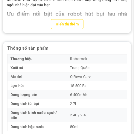
ngôi nhà hiện đại của bạn.
Ưu điểm nổi bật của robot hút bụi lau nhà
Roborock Qrevo Curv
Hiển thị thêm
Hệ thống chống rối tóc kép độc đáo, loại bỏ
tóc hiệu quả
Robot hút bụi lau nhà Roborock Qrevo Curv
nổi bật với hệ thống
Thông số sản phẩm
chống rối tóc kép độc đáo, mang đến sự sạch sẽ tối ưu mà không lo rối
tóc. Với sự kết hợp giữa chổi chính và chổi cạnh, sản phẩm là sự lực
Thương hiệu
Roborock
chọn lý tưởng cho những gia đình nuôi thú cưng và người có tóc dài,
giúp loại bỏ nỗi lo phải bảo trì bàn chải thường xuyên.
Xuất xứ
Trung Quốc
Model
Q Revo Curv
Lực hút
18.500 Pa
Dung lượng pin
6.400mAh
Dung tích túi bụi
2.7L
Dung tích bình nước sạch/
2.4L / 2.4L
bẩn
Dung tích hộp nước
80ml