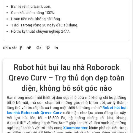
Bán lẻ rẻ như bán buôn.
Cam kết chính hãng 100%.
Hoàn tiền nếu không hài lòng.
1 đổi 1 trong vòng 30 ngày đầu sử dụng.
Hỗ trợ kỹ thuật chuyên nghiệp 24/7.
Chia sẻ:
Robot hút bụi lau nhà Roborock
Qrevo Curv – Trợ thủ dọn dẹp toàn
diện, không bỏ sót góc nào
Bạn mong muốn một thiết bị dọn dẹp nhà cửa mà không chỉ hoạt động
tốt ở bề mặt, mà còn chạm tới những góc nhỏ bị bỏ sót, xử lý thảm,
lông thú và tóc rối, tất cả trong một thiết bị thông minh?
Robot hút bụi
lau nhà Roborock Qrevo Curv
xuất hiện như lựa chọn đáng tin cậy.
Với lực hút lên tới ~18.500 Pa, hệ thống chống rối kép, khung
AdaptiLift™ và công nghệ FlexiArm™ giúp len tới và làm sạch cả những
ngóc ngách khó với tới. Hãy cùng
Xiaomicenter
khám phá chi tiết từng
ưu điểm vượt trội để hiểu vì sao mẫu
robot
này xứng đáng có trong