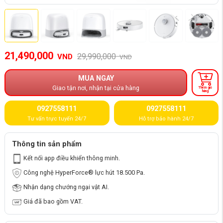
21,490,000
29,990,000
VND
VND
MUA NGAY
Giao tận nơi, nhận tại cửa hàng
Thêm giỏ
hàng
0927558111
0927558111
Tư vấn trực tuyến 24/7
Hỗ trợ bảo hành 24/7
Thông tin sản phẩm
Kết nối app điều khiển thông minh.
Công nghệ HyperForce® lực hút 18.500 Pa.
Nhận dạng chướng ngại vật AI.
Giá đã bao gồm VAT.