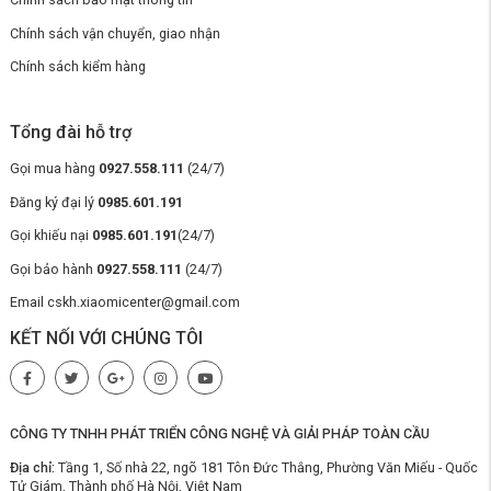
Chính sách vận chuyển, giao nhận
Chính sách kiểm hàng
Tổng đài hỗ trợ
Gọi mua hàng
0927.558.111
(24/7)
Đăng ký đại lý
0985.601.191
Gọi khiếu nại
0985.601.191
(24/7)
Gọi bảo hành
0927.558.111
(24/7)
Email cskh.xiaomicenter@gmail.com
KẾT NỐI VỚI CHÚNG TÔI
Vượt chướng ngại vật lên đến 4cm, làm sạch
thảm hiệu quả
Roborock Qrevo Curv
có khả năng tự động nâng bánh xe đa hướng
để vượt qua các ngưỡng cửa cao đến 4cm, mức cao nhất trong các
CÔNG TY TNHH PHÁT TRIỂN CÔNG NGHỆ VÀ GIẢI PHÁP TOÀN CẦU
loại robot hút bụi hiện nay. Nhờ đó, robot có thể di chuyển liền mạch
trên nhiều bề mặt mà không bị gián đoạn, đảm bảo việc làm sạch
Địa chỉ:
Tầng 1, Số nhà 22, ngõ 181 Tôn Đức Thắng, Phường Văn Miếu - Quốc
không gặp bất kỳ trở ngại nào, ngay cả với những ngưỡng cửa phức tạp.
Tử Giám, Thành phố Hà Nội, Việt Nam