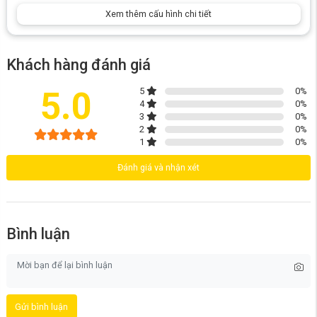
Xem thêm cấu hình chi tiết
Khách hàng đánh giá
5.0
5
0
%
4
0
%
3
0
%
2
0
%
1
0
%
Chổi chính DuoDivide™ được thiết kế đặc biệt với hai trục ngắn song
song, kết hợp với lưỡi cắt xoắn để hướng tóc về phía khe hút trung tâm.
Đánh giá và nhận xét
Lực hút mạnh mẽ của
Roborock Qrevo Curv
sẽ nhanh chóng hút
sạch bụi bẩn và tóc, ngăn chặn tình trạng rối hay tắc nghẽn. Thiết kế
này không chỉ giúp việc dọn dẹp trở nên nhẹ nhàng hơn mà còn được
chứng nhận bởi SGS và TUV, mang lại sự yên tâm cho người dùng.
Bình luận
Gửi bình luận