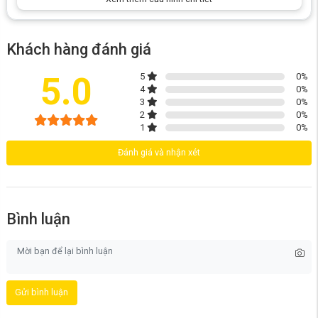
Robot Xiaomi Mijia M40
còn được nâng cấp với khả năng quét và lau
hai cánh tay, giúp quét và lau từ cạnh này sang cạnh khác ở cấp độ
milimet. Cụ thể, cánh tay robot kép cải tiến ở 2 cạnh bên sẽ tự động mở
rộng chổi quét và cây lau nhà khi gặp các khu vực góc như góc, tường
Khách hàng đánh giá
để quét bụi và lau sàn, ngay cả những khoảng trống thấp và hẹp như
đáy tủ cũng có thể được làm sạch sâu, mang đến khả năng làm sạch
5.0
5
0
%
mạnh mẽ hơn.
4
0
%
3
0
%
2
0
%
1
0
%
Đánh giá và nhận xét
Bình luận
Gửi bình luận