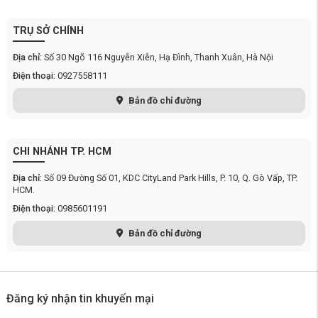
Bàn chải cạnh chống rối hoàn toàn mới: thiết kế đường kính lớn,
tốc độ ly tâm để loại bỏ tóc.
TRỤ SỞ CHÍNH
Lực hút mạnh mẽ 12.000Pa, làm sạch hiệu quả
Địa chỉ:
Số 30 Ngõ 116 Nguyễn Xiễn, Hạ Đình, Thanh Xuân, Hà Nội
Điện thoại:
0927558111
Bản đồ chỉ đường
CHI NHÁNH TP. HCM
Địa chỉ:
Số 09 Đường Số 01, KDC CityLand Park Hills, P. 10, Q. Gò Vấp, TP.
HCM.
Điện thoại:
0985601191
Bản đồ chỉ đường
Đăng ký nhận tin khuyến mại