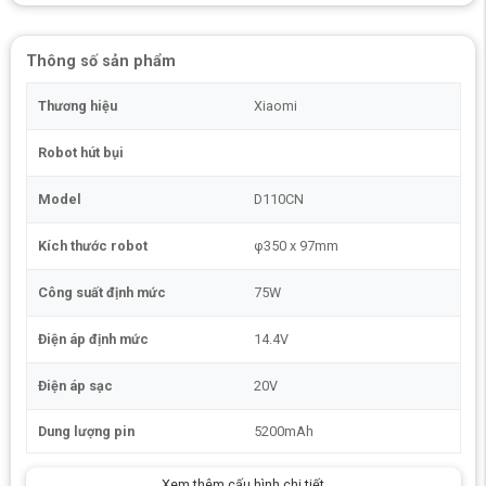
Thông số sản phẩm
Thương hiệu
Xiaomi
Robot hút bụi
Model
D110CN
Kích thước robot
φ350 x 97mm
Công suất định mức
75W
Điện áp định mức
14.4V
Điện áp sạc
20V
Robot hút bụi lau nhà Xiaomi Mijia M40
D110CN có gì nổi bật?
Dung lượng pin
5200mAh
Cải tiến khả năng lau và quét góc cạnh
Xem thêm cấu hình chi tiết