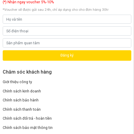
(*) Nhận ngay voucher 5%-10%
*Voucher sẽ được gửi sau 24h, chỉ áp dụng cho cho đơn hàng 30tr
Về lực hút,
robot hút bụi Mijia M40
được trang bị quạt
Flagship 12000Pa cung cấp lực hút siêu mạnh, loại bỏ mạnh mẽ bụi
bẩn cứng đầu. Từ đó cho tốc độ quạt tối đa 48000 vòng/phút, mang lại
sức hút hút bụi mạnh mẽ để nhanh chóng hút tóc, các hạt, mảnh vụn,
bụi bẩn và rác thải hàng ngày khác.
Đăng ký
Chăm sóc khách hàng
Giới thiệu công ty
Chính sách kinh doanh
Chính sách bảo hành
Chính sách thanh toán
Chính sách đổi trả - hoàn tiền
Chính sách bảo mật thông tin