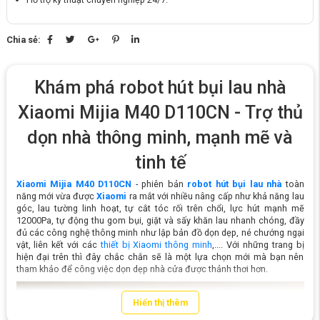
Chia sẻ:
Khám phá robot hút bụi lau nhà
Xiaomi Mijia M40 D110CN - Trợ thủ
dọn nhà thông minh, mạnh mẽ và
tinh tế
Xiaomi Mijia M40 D110CN
- phiên bản
robot hút bụi lau nhà
toàn
năng mới vừa được
Xiaomi
ra mắt với nhiều nâng cấp như khả năng lau
góc, lau tường linh hoạt, tự cắt tóc rối trên chổi, lực hút mạnh mẽ
12000Pa, tự động thu gom bụi, giặt và sấy khăn lau nhanh chóng, đầy
đủ các công nghệ thông minh như lập bản đồ dọn dẹp, né chướng ngại
vật, liên kết với các
thiết bị Xiaomi thông minh
,.... Với những trang bị
hiện đại trên thì đây chắc chắn sẽ là một lựa chọn mới mà bạn nên
tham khảo để công việc dọn dẹp nhà cửa được thảnh thơi hơn.
Hiển thị thêm