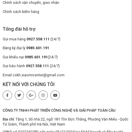
Chính sách vận chuyển, giao nhận
Về khả năng lau sàn, robot mô phỏng phương pháp lau áp lực thủ công
Chính sách kiểm hàng
180 vòng/phút, cùng với bình chứa nước độc lập của robot và có 15
mức điều chỉnh lượng nước chính xác để giữ ẩm cho khăn lau nhà
trong suốt quá trình lau mà không để lại vệt nước lớn trên sàn.
Tổng đài hỗ trợ
Gọi mua hàng
0927.558.111
(24/7)
Đăng ký đại lý
0985.601.191
Gọi khiếu nại
0985.601.191
(24/7)
Gọi bảo hành
0927.558.111
(24/7)
Email cskh.xiaomicenter@gmail.com
KẾT NỐI VỚI CHÚNG TÔI
CÔNG TY TNHH PHÁT TRIỂN CÔNG NGHỆ VÀ GIẢI PHÁP TOÀN CẦU
Địa chỉ:
Tầng 1, Số nhà 22, ngõ 181 Tôn Đức Thắng, Phường Văn Miếu - Quốc
Tử Giám, Thành phố Hà Nội, Việt Nam
GPKD số 0107160782 cấp ngày 03/12/2015 tại Sở kế hoạch và Đầu tư Hà