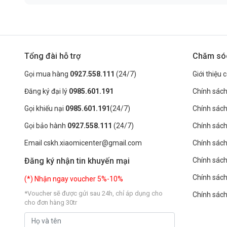
Tổng đài hỗ trợ
Chăm só
Gọi mua hàng
0927.558.111
(24/7)
Giới thiệu 
Đăng ký đại lý
0985.601.191
Chính sách
Gọi khiếu nại
0985.601.191
(24/7)
Chính sác
Gọi bảo hành
0927.558.111
(24/7)
Chính sách
Email cskh.xiaomicenter@gmail.com
Chính sách 
Đăng ký nhận tin khuyến mại
Chính sách
Chính sách
(*) Nhận ngay voucher 5%-10%
*Voucher sẽ được gửi sau 24h, chỉ áp dụng cho
Chính sác
cho đơn hàng 30tr