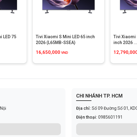
ni LED 75
Tivi Xiaomi S Mini LED 65 inch
Tivi Xiaomi
2026 (L65MB-SSEA)
inch 2026 ..
16,650,000
12,790,00
VND
tivi Xiaomi A 43 inch
trở thành điểm nhấn trong không gian sống.
hắc chắn, thanh thoát và bền bỉ. Như vậy, kiểu dáng tối giản này
 tô điểm cho phong cách nội thất.
CHI NHÁNH TP. HCM
43MB-AFSEA
còn chinh phục người dùng nhờ khả năng hiển thị hình
vàng đối với nhu cầu giải trí trong các không gian vừa và nhỏ. Với
g chi tiết hiển thị rõ ràng và chân thực. Độ phân giải 1920x1080 tái
 Nội
Địa chỉ:
Số 09 Đường Số 01, KDC C
ng và giàu cảm xúc.
Điện thoại:
0985601191