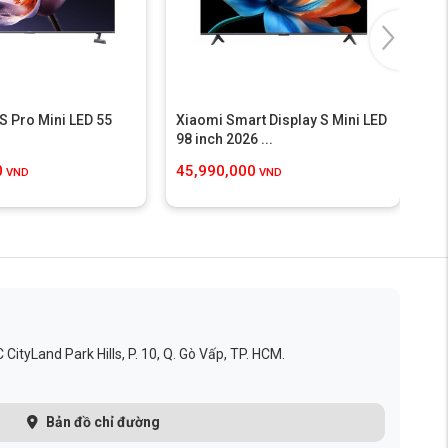
 S Pro Mini LED 55
Xiaomi Smart Display S Mini LED
Xi
.
98 inch 2026 ...
85
0
45,990,000
29
VND
VND
ityLand Park Hills, P. 10, Q. Gò Vấp, TP. HCM.
Bản đồ chỉ đường