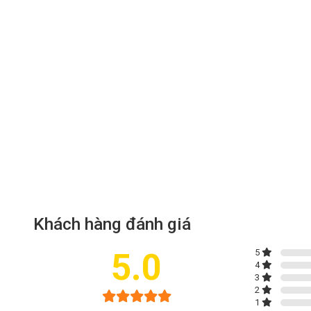
Ưu điểm nổi bật của Tivi Xiaomi 
Thiết kế tinh tế, tối giản với màn hình tràn
Xiaomi Google TV A 43 inch
gây ấn tượng ngay từ cái nhìn đ
hình tràn viền với tỷ lệ hiển thị cao giúp hình ảnh chiếm trọn
gian hiển thị rộng, người dùng dễ dàng chìm đắm trong các trận
Khách hàng đánh giá
5.0
5
4
3
2
1