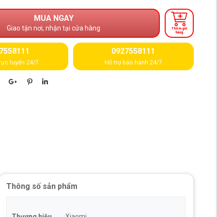
MUA NGAY
Giao tận nơi, nhận tại cửa hàng
Thêm giỏ
hàng
7558111
0927558111
rực tuyến 24/7
Hỗ trợ bảo hành 24/7
Thông số sản phẩm
Thương hiệu
Xiaomi