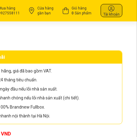
Mua hàng
Cửa hàng
Giỏ hàng
0927558111
gần bạn
0
Sản phẩm
Tài khoản
ãi
 hãng, giá đã bao gồm VAT.
4 tháng tiêu chuẩn.
ngày đầu nếu lỗi nhà sản xuất.
anh chóng nếu lỗi nhà sản xuất (chi tiết).
100% Brandnew Fullbox.
hanh nội thành tại Hà Nội.
VND