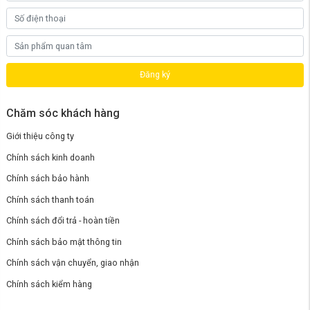
Đăng ký
Chăm sóc khách hàng
Giới thiệu công ty
Chính sách kinh doanh
Chính sách bảo hành
Chính sách thanh toán
Chính sách đổi trả - hoàn tiền
Chính sách bảo mật thông tin
Kết nối thông minh với Mihome
Chính sách vận chuyển, giao nhận
Là một phần của hệ sinh thái Xiaomi, R1A1 có thể
điều khiển từ xa qua
app Mi Home
– cho phép người dùng tùy chỉnh nhiệt độ, độ ẩm, hẹn
Chính sách kiểm hàng
giờ hoặc theo dõi chất lượng không khí chỉ bằng vài thao tác trên điện
thoại. Ngoài ra, máy có thể
kết nối với cảm biến nhiệt độ – độ ẩm