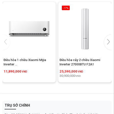
-17%
Điều hòa 1 chiều Xiaomi Mijia 
Điều hòa cây 2 chiều Xiaomi 
Inverter ...
Inverter 27000BTU F2A1
11,890,000
25,590,000
VND
VND
30,900,000
VND
Sử dụng gas R32 thân thiện với môi trường -
Làm lạnh nhanh, an toàn cho sức khỏe
TRỤ SỞ CHÍNH
Điều hòa cây 2 chiều Xiaomi R1A1
sử dụng
môi chất lạnh R32
– loại
gas được đánh giá cao nhờ
hiệu suất truyền nhiệt tốt, giảm 68% tác