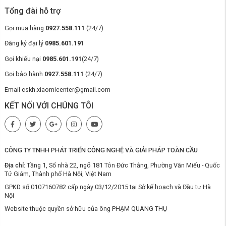
Bluetooth
, giúp tự động điều chỉnh chế độ làm mát theo môi trường
Tổng đài hỗ trợ
thực tế, mang đến
trải nghiệm “tự động hóa toàn diện” đúng nghĩa
.
Gọi mua hàng
0927.558.111
(24/7)
Mua Điều hòa cây 2 chiều Xiaomi
Đăng ký đại lý
0985.601.191
Inverter 27000BTU R1A1 chính hãng, giá
Gọi khiếu nại
0985.601.191
(24/7)
rẻ ở đâu?
Gọi bảo hành
0927.558.111
(24/7)
Với sự kết hợp giữa
công nghệ Inverter thông minh, lọc khí HEPA –
UV-C, điều khiển qua app Mi Home
và
thiết kế tinh tế
,
Điều hòa cây
Email cskh.xiaomicenter@gmail.com
Xiaomi Inverter R1A1
xứng đáng là
lựa chọn hàng đầu cho không gian
sống hiện đại, đề cao sức khỏe và tiện nghi. Hãy liên hệ ngay
KẾT NỐI VỚI CHÚNG TÔI
với
Xiaomi Center
để nhận được báo giá để nhận được giá ưu đãi tốt
nhất.
Chính Sách Mua Hàng Tại Xiaomi Center:
Tất cả các sản phẩm được Xiaomi Center phân phối sẽ theo
CÔNG TY TNHH PHÁT TRIỂN CÔNG NGHỆ VÀ GIẢI PHÁP TOÀN CẦU
chính sách bảo hành của nhà cung cấp.
Các sản phẩm phải lắp đặt theo trình quy trình lắp đặt và quy
Địa chỉ:
Tầng 1, Số nhà 22, ngõ 181 Tôn Đức Thắng, Phường Văn Miếu - Quốc
cách sử dụng.
Tử Giám, Thành phố Hà Nội, Việt Nam
Miễn phí vận chuyển, lắp đặt và bảo hành tại nhà.
GPKD số 0107160782 cấp ngày 03/12/2015 tại Sở kế hoạch và Đầu tư Hà
Thời gian bảo hành phụ theo theo thời gian bảo hành của hãng
Nội
sản xuất.
Hỗ trợ kỹ thuật mọi lúc mọi nơi.
Website thuộc quyền sở hữu của ông PHẠM QUANG THỤ
Đổi trả sản phẩm miễn phí trong 30 ngày.
Điều khoản đổi trả: theo chính sách đổi trả.