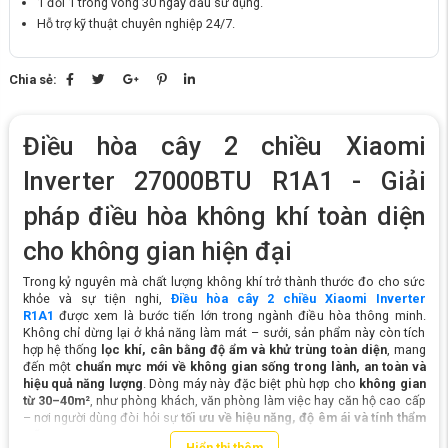
1 đổi 1 trong vòng 30 ngày đầu sử dụng.
Hỗ trợ kỹ thuật chuyên nghiệp 24/7.
Chia sẻ:
Điều hòa cây 2 chiều Xiaomi
Inverter 27000BTU R1A1 - Giải
pháp điều hòa không khí toàn diện
cho không gian hiện đại
Trong kỷ nguyên mà chất lượng không khí trở thành thước đo cho sức
khỏe và sự tiện nghi,
Điều hòa cây 2 chiều Xiaomi Inverter
R1A1
được xem là bước tiến lớn trong ngành điều hòa thông minh.
Không chỉ dừng lại ở khả năng làm mát – sưởi, sản phẩm này còn tích
hợp hệ thống
lọc khí, cân bằng độ ẩm và khử trùng toàn diện
, mang
đến một
chuẩn mực mới về không gian sống trong lành, an toàn và
hiệu quả năng lượng
. Dòng máy này đặc biệt phù hợp cho
không gian
từ 30–40m²
, như phòng khách, văn phòng làm việc hay căn hộ cao cấp
– nơi người dùng đòi hỏi sự
tối ưu về hiệu năng, độ êm ái và tính thẩm
mỹ
.
Hiển thị thêm