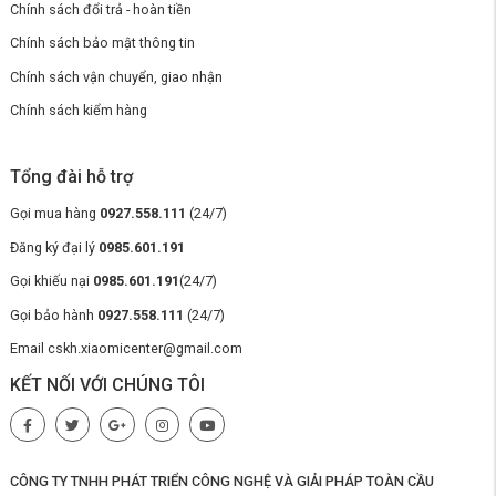
Chính sách đổi trả - hoàn tiền
cảm biến này hoạt động với độ chính xác cao, liên tục giám sát chất
lượng không khí và cung cấp thông tin theo thời gian thực. Kết quả đo
Chính sách bảo mật thông tin
được hiển thị trên màn hình LED của máy, giúp người dùng dễ dàng
nhận biết mức độ ô nhiễm trong không gian dựa trên màu sắc của đèn
Chính sách vận chuyển, giao nhận
LED:
Chính sách kiểm hàng
Màu xanh lá:
không khí trong lành và sạch sẽ.
Màu vàng:
khôn khí ô nhiễm thấp.
Màu cam:
không khí ô nhiễm trung bình.
Màu đỏ:
khong khí ô nhiễm nặng
Tổng đài hỗ trợ
Gọi mua hàng
0927.558.111
(24/7)
Đăng ký đại lý
0985.601.191
Gọi khiếu nại
0985.601.191
(24/7)
Gọi bảo hành
0927.558.111
(24/7)
Email cskh.xiaomicenter@gmail.com
KẾT NỐI VỚI CHÚNG TÔI
CÔNG TY TNHH PHÁT TRIỂN CÔNG NGHỆ VÀ GIẢI PHÁP TOÀN CẦU