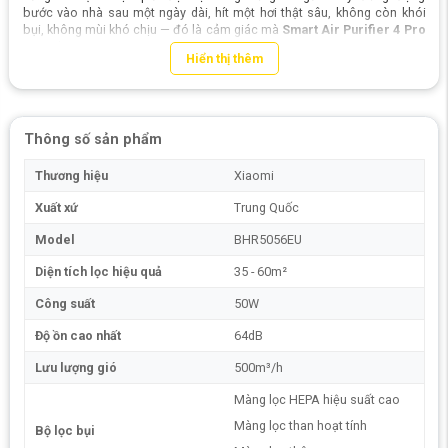
bước vào nhà sau một ngày dài, hít một hơi thật sâu, không còn khói
bụi, không mùi khó chịu — đó là cảm giác mà
Smart Air Purifier 4 Pro
mang lại.
Hiển thị thêm
Thông số sản phẩm
Thương hiệu
Xiaomi
Xuất xứ
Trung Quốc
Model
BHR5056EU
Diện tích lọc hiệu quả
35 - 60m²
Công suất
50W
Độ ồn cao nhất
64dB
Lưu lượng gió
500m³/h
Màng lọc HEPA hiệu suất cao
Màng lọc than hoạt tính
Bộ lọc bụi