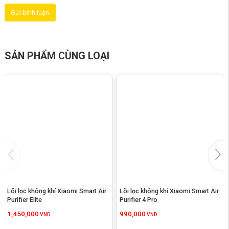
loại không gian sống, từ phòng ngủ, phòng khách đến phòng làm việc.
Gửi bình luận
SẢN PHẨM CÙNG LOẠI
Lõi lọc không khí Xiaomi Smart Air 
Lõi lọc không khí Xiaomi Smart Air 
Purifier Elite
Purifier 4 Pro
1,450,000
990,000
VND
VND