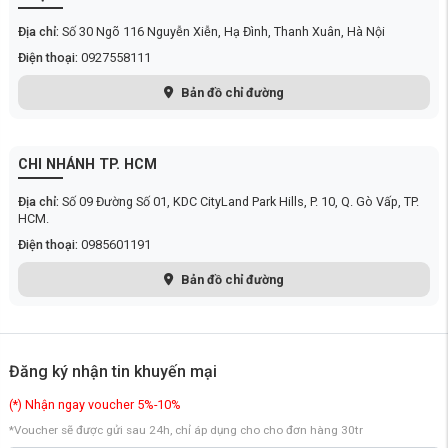
Địa chỉ:
Số 30 Ngõ 116 Nguyễn Xiễn, Hạ Đình, Thanh Xuân, Hà Nội
Điện thoại:
0927558111
Bản đồ chỉ đường
CHI NHÁNH TP. HCM
Địa chỉ:
Số 09 Đường Số 01, KDC CityLand Park Hills, P. 10, Q. Gò Vấp, TP.
HCM.
Điện thoại:
0985601191
Bản đồ chỉ đường
Đăng ký nhận tin khuyến mại
(*) Nhận ngay voucher 5%-10%
Động cơ hiện đại, dung lượng pin khủng
*Voucher sẽ được gửi sau 24h, chỉ áp dụng cho cho đơn hàng 30tr