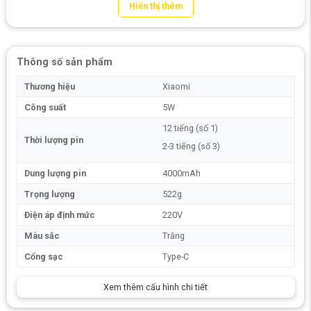
Hiển thị thêm
Thông số sản phẩm
Thương hiệu
Xiaomi
Công suất
5W
12 tiếng (số 1)
Thời lượng pin
2-3 tiếng (số 3)
Dung lượng pin
4000mAh
Trọng lượng
522g
Điện áp định mức
220V
Màu sắc
Trắng
Cổng sạc
Type-C
Ưu điểm nổi bật của quạt tích điện
Xiaomi Solove F5
Xem thêm cấu hình chi tiết
Không quá lạ lẫm với các loại quạt tích điện trên thị trường hiện nay, tuy