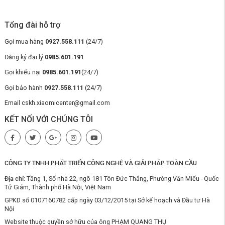
Tổng đài hỗ trợ
Gọi mua hàng
0927.558.111
(24/7)
Đăng ký đại lý
0985.601.191
Mua quạt tích điện mini cầm tay Xiaomi
Gọi khiếu nại
0985.601.191
(24/7)
Solove F5 chính hãng, giá ưu đãi ở đâu?
Gọi bảo hành
0927.558.111
(24/7)
Email cskh.xiaomicenter@gmail.com
Nếu bạn đang tìm một chiếc quạt tích điện để bàn
linh hoạt, pin lâu và
thiết kế nhỏ gọn
thì
Xiaomi Solove F5
là một lựa chọn rất đáng cân
KẾT NỐI VỚI CHÚNG TÔI
nhắc. Từ việc cung cấp luồng gió rộng, thời gian sử dụng dài đến sự tiện
lợi trong sạc và vệ sinh mọi chi tiết đều hướng tới trải nghiệm người
dùng tốt hơn. Liên hệ ngay với
Xiaomi Center
để nhận được giá ưu đãi
tốt nhất.
Chính Sách Mua Hàng Tại Xiaomi Center:
CÔNG TY TNHH PHÁT TRIỂN CÔNG NGHỆ VÀ GIẢI PHÁP TOÀN CẦU
Tất cả các sản phẩm được Xiaomi Center phân phối sẽ theo
Địa chỉ:
Tầng 1, Số nhà 22, ngõ 181 Tôn Đức Thắng, Phường Văn Miếu - Quốc
chính sách bảo hành của nhà cung cấp.
Tử Giám, Thành phố Hà Nội, Việt Nam
Các sản phẩm phải lắp đặt theo trình quy trình lắp đặt và quy
cách sử dụng.
GPKD số 0107160782 cấp ngày 03/12/2015 tại Sở kế hoạch và Đầu tư Hà
Miễn phí vận chuyển, lắp đặt và bảo hành tại nhà.
Nội
Thời gian bảo hành phụ theo theo thời gian bảo hành của hãng
Website thuộc quyền sở hữu của ông PHẠM QUANG THỤ
sản xuất.