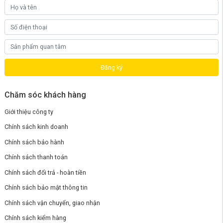
Quạt tích điện mini để bàn Xiaomi Solove F5
được trang bị động cơ
lõi đồng không chổi than. Hiệu suất động cơ hoạt động vượt trội hơn
nhiều so với động cơ thông thường. Từ đó cho hiệu quả hoạt động ổn
định, êm ái, không tạo tiếng ồn, chuyển tốc độ mượt mà hơn.
Dung lượng pin tích hợp lên đến 4000mAh, từ đó cho khả năng hoạt
động liên tục tối đa lên đến gần 12 giờ. Hơn nữa giao diện sạc USB
Type-C khá phổ biến, giúp người dùng có thể dễ dàng cung cấp năng
lượng và kết nối quạt với laptop, sạc dự phòng hoặc ổ cắm USB,... rất
Đăng ký
thuận tiện cho việc sử dụng hàng ngày.
Chăm sóc khách hàng
Giới thiệu công ty
Chính sách kinh doanh
Chính sách bảo hành
Chính sách thanh toán
Chính sách đổi trả - hoàn tiền
Chính sách bảo mật thông tin
Chính sách vận chuyển, giao nhận
Chính sách kiểm hàng