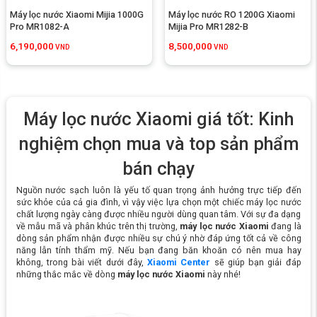
Máy lọc nước Xiaomi Mijia 1000G 
Máy lọc nước RO 1200G Xiaomi 
Pro MR1082-A
Mijia Pro MR1282-B
6,190,000
8,500,000
VND
VND
Máy lọc nước Xiaomi giá tốt: Kinh
nghiệm chọn mua và top sản phẩm
bán chạy
Nguồn nước sạch luôn là yếu tố quan trọng ảnh hưởng trực tiếp đến
sức khỏe của cả gia đình, vì vậy việc lựa chọn một chiếc máy lọc nước
chất lượng ngày càng được nhiều người dùng quan tâm. Với sự đa dạng
về mẫu mã và phân khúc trên thị trường,
máy lọc nước Xiaomi
đang là
dòng sản phẩm nhận được nhiều sự chú ý nhờ đáp ứng tốt cả về công
năng lẫn tính thẩm mỹ. Nếu bạn đang băn khoăn có nên mua hay
không, trong bài viết dưới đây,
Xiaomi Center
sẽ giúp bạn giải đáp
những thắc mắc về dòng
máy lọc nước Xiaomi
này nhé!