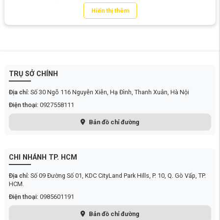
Hiển thị thêm
TRỤ SỞ CHÍNH
Địa chỉ:
Số 30 Ngõ 116 Nguyễn Xiễn, Hạ Đình, Thanh Xuân, Hà Nội
Điện thoại:
0927558111
Bản đồ chỉ đường
CHI NHÁNH TP. HCM
Địa chỉ:
Số 09 Đường Số 01, KDC CityLand Park Hills, P. 10, Q. Gò Vấp, TP.
HCM.
1. Tổng quan về máy lọc nước Xiaomi
Điện thoại:
0985601191
Máy lọc nước Xiaomi
là dòng thiết bị gia dụng thuộc
hệ sinh thái nhà
thông minh của Xiaomi
- một thương hiệu công nghệ nổi tiếng có trụ sở
Bản đồ chỉ đường
tại Bắc Kinh, Trung Quốc. Sản phẩm được trang bị các công nghệ hiện