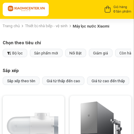
Giỏ hàng
0
Sản phẩm
Trang chủ
Thiết bị nhà bếp - vệ sinh
Máy lọc nước Xiaomi
Chọn theo tiêu chí
Bộ lọc
Sản phẩm mới
Nổi Bật
Giảm giá
Còn hàn
Sắp xếp
Sắp xếp theo tên
Giá từ thấp đến cao
Giá từ cao đến thấp