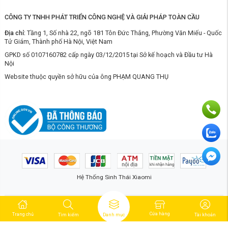
Máy lọc nước Xiaomi
ngày càng được nhiều gia đình lựa chọn nhờ đáp
CÔNG TY TNHH PHÁT TRIỂN CÔNG NGHỆ VÀ GIẢI PHÁP TOÀN CẦU
ứng tốt cả về tính tiện dụng lẫn sự hài hòa với không gian bếp hiện đại.
Ngay sau đây,
Xiaomi Center
sẽ cùng bạn tìm hiểu lý do vì sao dòng
Địa chỉ:
Tầng 1, Số nhà 22, ngõ 181 Tôn Đức Thắng, Phường Văn Miếu - Quốc
sản phẩm này đang trở thành xu hướng được đông đảo người dùng
Tử Giám, Thành phố Hà Nội, Việt Nam
quan tâm hiện nay.
GPKD số 0107160782 cấp ngày 03/12/2015 tại Sở kế hoạch và Đầu tư Hà
Nội
Website thuộc quyền sở hữu của ông PHẠM QUANG THỤ
Hệ Thống Sinh Thái Xiaomi
3.1. Thiết kế tinh giản, hiện đại
Một trong những điểm dễ nhận thấy ở
máy lọc nước Xiaomi
là thiết kế
tối giản, tinh tế, hiện đại và phù hợp với mọi không gian nội thất. Sản
phẩm sở hữu kiểu dáng nhỏ gọn, gam màu trung tính cùng kết cấu lắp
Cửa hàng
Trang chủ
Tìm kiếm
Danh mục
Tài khoản
âm gầm tủ hoặc đặt bàn tiện lợi, giúp tiết kiệm diện tích nhưng vẫn đảm