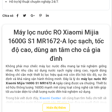
Hỗ trợ kỹ thuật chuyên nghiệp 24/7.
Chia sẻ:
Máy lọc nước RO Xiaomi Mijia
1600G S1 MR1672-A lọc sạch, tốc
độ cao, dùng an tâm cho cả gia
đình
Không phải mọi chiếc máy lọc nước đều mang lại trải nghiệm giống
nhau. Khi nhu cầu sử dụng nước sạch ngày càng cao, người dùng
không chỉ cần một thiết bị lọc hiệu quả mà còn đòi hỏi tốc độ, sự ổn
định và khả năng vận hành thông minh. Đây là lý do
máy lọc nước RO
Xiaomi Mijia 1600G S1 MR1672-A
ngày càng được ưa chuộng. Thiết bị
sở hữu thông lượng 1600G mạnh mẽ cùng loạt công nghệ cải tiến giúp
tối ưu toàn diện từ chất lượng nước đến trải nghiệm sử dụng.
Trong bài viết dưới đây,
Xiaomi Center
sẽ cùng bạn tìm hiểu chi tiết về
chiếc máy lọc nước thông minh này để giúp bạn đưa ra quyết định mua
sắm phù hợp nhé!
Hiển thị thêm