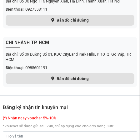
Địa chỉ:
Số 30 Ngõ 116 Nguyễn Xiễn, Hạ Đình, Thanh Xuân, Hà Nội
biệt hữu ích trong các gia đình đông người hoặc những thời điểm cần
sử dụng nước liên tục.
Điện thoại:
0927558111
Bản đồ chỉ đường
CHI NHÁNH TP. HCM
Địa chỉ:
Số 09 Đường Số 01, KDC CityLand Park Hills, P. 10, Q. Gò Vấp, TP.
HCM.
Điện thoại:
0985601191
Bản đồ chỉ đường
Đăng ký nhận tin khuyến mại
(*) Nhận ngay voucher 5%-10%
*Voucher sẽ được gửi sau 24h, chỉ áp dụng cho cho đơn hàng 30tr