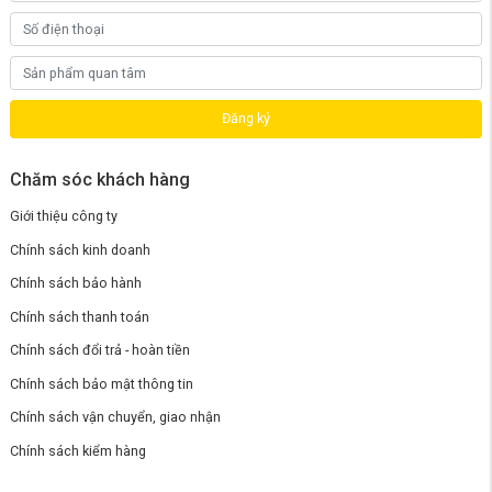
Công nghệ Zero Stable Water 3.0 tiên tiến duy
trì độ tươi mới của nước
Phiên bản
máy lọc nước RO Xiaomi Mijia S1 1600G
đặc biệt được
nâng cấp với công nghệ lọc tuần hoàn kép nước tinh khiết/nước thải
Zero Stable Water 3.0 tiên tiến. Hệ thống này giúp hạn chế tình trạng
Đăng ký
nước bị lưu lại trong lõi lọc và đường ống khi không sử dụng trong thời
gian dài.
Chăm sóc khách hàng
Giới thiệu công ty
Chính sách kinh doanh
Chính sách bảo hành
Chính sách thanh toán
Chính sách đổi trả - hoàn tiền
Chính sách bảo mật thông tin
Chính sách vận chuyển, giao nhận
Chính sách kiểm hàng