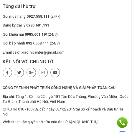
Tổng đài hỗ trợ
Gọi mua hàng
0927.558.111
(24/7)
Đăng ký đại lý
0985.601.191
Gọi khiếu nại
0985.601.191
(24/7)
Cơ chế tuần hoàn kép cho phép nước tinh khiết và nước thải liên tục
được làm mới, giảm nguy cơ tái nhiễm và cải thiện chất lượng nước đầu
Gọi bảo hành
0927.558.111
(24/7)
ra. Nhờ vậy, mỗi lần mở vòi, người dùng đều nhận được nguồn nước ổn
Email cskh.xiaomicenter@gmail.com
định, không bị ảnh hưởng bởi thời gian lưu trữ. Đồng thời góp phần làm
sạch đường ống và màng lọc tốt hơn, duy trì hiệu suất vận hành lâu dài.
KẾT NỐI VỚI CHÚNG TÔI
Hệ thống lọc sâu lõi kép mang lại độ tinh khiết
vượt trội
Cấu trúc lọc của
máy lọc nước 1600G Xiaomi Mijia S1 MR1672-A
được thiết kế theo hướng tinh gọn nhưng hiệu quả. Thiết bị được trang
CÔNG TY TNHH PHÁT TRIỂN CÔNG NGHỆ VÀ GIẢI PHÁP TOÀN CẦU
bị hệ thống lọc kép bao gồm bộ lọc PPC và màng lọc thẩm thấu ngược
Địa chỉ:
Tầng 1, Số nhà 22, ngõ 181 Tôn Đức Thắng, Phường Văn Miếu - Quốc
RO.
Tử Giám, Thành phố Hà Nội, Việt Nam
GPKD số 0107160782 cấp ngày 03/12/2015 tại Sở kế hoạch và Đầu tư Hà
Nội
Website thuộc quyền sở hữu của ông PHẠM QUANG THỤ