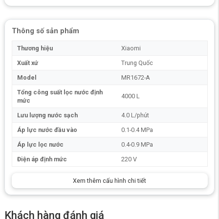
Thông số sản phẩm
Thương hiệu
Xiaomi
Xuất xứ
Trung Quốc
Model
MR1672-A
Tổng công suất lọc nước định
4000 L
mức
Lưu lượng nước sạch
4.0 L/phút
Áp lực nước đầu vào
0.1-0.4 MPa
Áp lực lọc nước
0.4-0.9 MPa
Ưu điểm nổi bật của máy lọc nước RO
Điện áp định mức
220 V
Xiaomi Mijia 1600G S1 MR1672-A
Xem thêm cấu hình chi tiết
Thông lượng nước lên đến 1600G đáp ứng mọi nhu cầu sử dụng
Công nghệ Zero Stable Water 3.0 tiên tiến duy trì độ tươi mới của
nước
Khách hàng đánh giá
Hệ thống lọc sâu lõi kép mang lại độ tinh khiết vượt trội