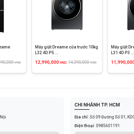
nguồn nước luôn tươi mới
uyền thống là hiện tượng nước bị lưu lại trong hệ thống khi không
ượng cảm quan và tiềm ẩn nguy cơ tái nhiễm khuẩn.
reame
Máy giặt Dreame cửa trước 10kg
Máy giặt D
L32 4D P5 ...
L31 4D P3 ..
12,990,000
11,990,00
990,000
14,390,000
VND
VND
VND
CHI NHÁNH TP. HCM
 Nội
Địa chỉ:
Số 09 Đường Số 01, KDC C
Điện thoại:
0985601191