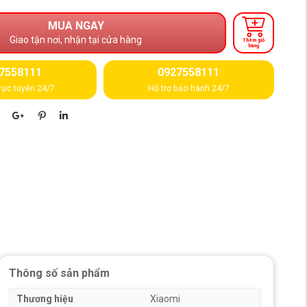
MUA NGAY
Giao tận nơi, nhận tại cửa hàng
Thêm giỏ
hàng
7558111
0927558111
rực tuyến 24/7
Hỗ trợ bảo hành 24/7
Thông số sản phẩm
Thương hiệu
Xiaomi