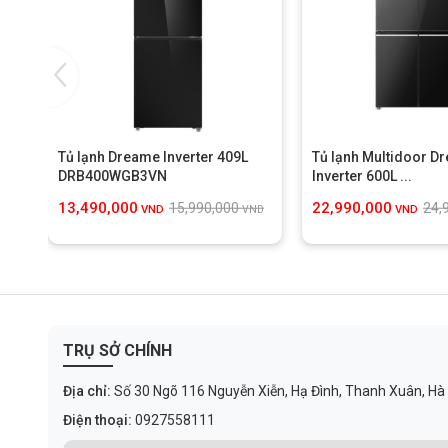
Thiết kế tinh tế, tối giản, phù hợp mọi không gian bếp
Công nghệ Zero Stable Water 3.0 bảo vệ 
Một trong những hạn chế ít được nhắc đến của máy lọc nước tr
sử dụng trong thời gian dài. Điều này có thể làm giảm chất l
Tủ lạnh Dreame Inverter 409L
Tủ lạnh Multidoor D
DRB400WGB3VN
Inverter 600L ...
13,490,000
22,990,000
15,990,000
24,
VND
VND
VND
TRỤ SỞ CHÍNH
Địa chỉ:
Số 30 Ngõ 116 Nguyễn Xiễn, Hạ Đình, Thanh Xuân, Hà
Điện thoại:
0927558111