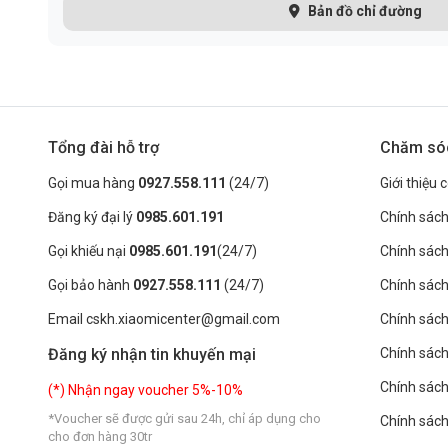
Bản đồ chỉ đường
Phiên bản
máy lọc nước RO Xiaomi Mijia S1
đặc biệt được n
Zero Stable Water 3.0 hiện đại. Hệ thống này được cấp bằng s
giúp tiết kiệm nước hiệu quả hơn. Cụ thể, một lượng nhỏ nướ
lớn hơn, rửa kỹ lưỡng hơn giúp tỷ lệ khử muối cao hơn, cho hiệ
Tổng đài hỗ trợ
Chăm só
Gọi mua hàng
0927.558.111
(24/7)
Giới thiệu 
Đăng ký đại lý
0985.601.191
Chính sách
Gọi khiếu nại
0985.601.191
(24/7)
Chính sác
Gọi bảo hành
0927.558.111
(24/7)
Chính sách
Email cskh.xiaomicenter@gmail.com
Chính sách 
Đăng ký nhận tin khuyến mại
Chính sách
Chính sách
(*) Nhận ngay voucher 5%-10%
*Voucher sẽ được gửi sau 24h, chỉ áp dụng cho
Chính sác
cho đơn hàng 30tr