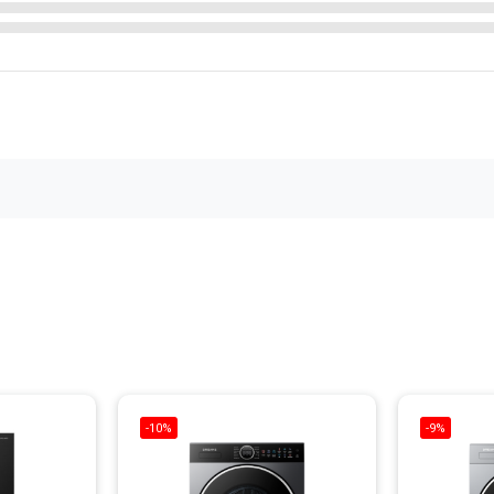
 RO Xiaomi Mijia 1200G S1 MR1272-A
ôn tươi mới
-10%
-9%