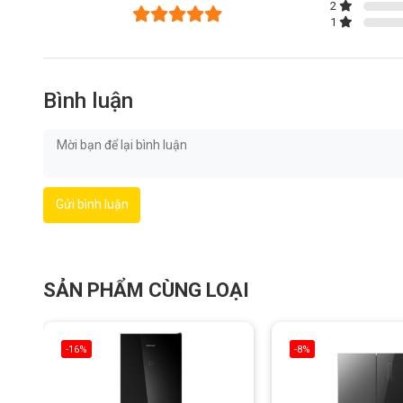
2
1
Bình luận
Gửi bình luận
Ưu điểm nổi bật của máy lọc nước
SẢN PHẨM CÙNG LOẠI
Công nghệ Zero Stable Water 3.0 bảo vệ nguồn nước lu
Hệ thống lõi lọc kết hợp PPC và RO tiên tiến
Thông lượng 1200G cùng tốc độ thanh lọc cực nhanh
-16%
-8%
Động cơ êm ái, bộ lọc tuổi thọ cao
Điều khiển thông minh với màn hình OLED và app Mijia