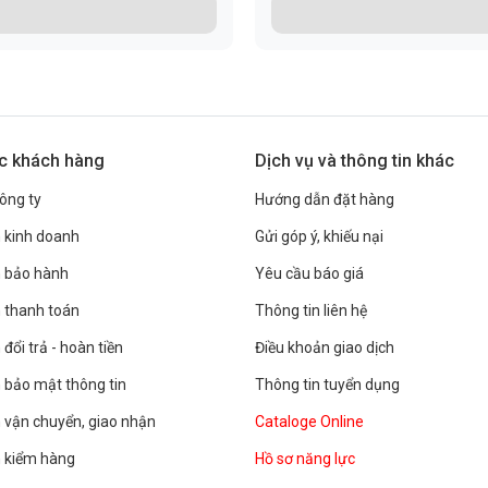
âng cấp với hệ thống lọc tuần hoàn kép nước tinh khiết/nước thải
áng chế cung cấp khả năng tuần hoàn nước tinh khiết và nước thải
c tinh khiết sẽ tuần hoàn trước bộ lọc PPC và nâng cấp đường ống
u quả cao trong việc cải thiện hương vị nước.
c khách hàng
Dịch vụ và thông tin khác
công ty
Hướng dẫn đặt hàng
 kinh doanh
Gửi góp ý, khiếu nại
h bảo hành
Yêu cầu báo giá
 thanh toán
Thông tin liên hệ
đổi trả - hoàn tiền
Điều khoản giao dịch
 bảo mật thông tin
Thông tin tuyển dụng
 vận chuyển, giao nhận
Cataloge Online
h kiểm hàng
Hồ sơ năng lực