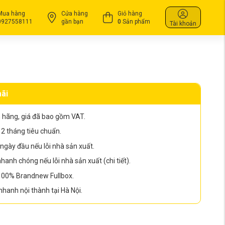
Mua hàng
Cửa hàng
Giỏ hàng
0927558111
gần bạn
0
Sản phẩm
Tài khoản
ãi
 hãng, giá đã bao gồm VAT.
2 tháng tiêu chuẩn.
ngày đầu nếu lỗi nhà sản xuất.
anh chóng nếu lỗi nhà sản xuất (chi tiết).
100% Brandnew Fullbox.
hanh nội thành tại Hà Nội.