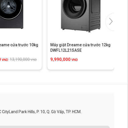
reame cửa trước 10kg
Máy giặt Dreame cửa trước 12kg
Má
.
DWFL12L21SASE
DW
0
9,990,000
8,
13,190,000
VND
VND
VND
ityLand Park Hills, P. 10, Q. Gò Vấp, TP. HCM.