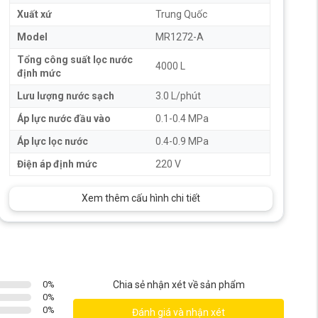
Xuất xứ
Trung Quốc
Model
MR1272-A
Tổng công suất lọc nước
4000 L
định mức
Lưu lượng nước sạch
3.0 L/phút
Áp lực nước đầu vào
0.1-0.4 MPa
Áp lực lọc nước
0.4-0.9 MPa
Điện áp định mức
220 V
Xem thêm cấu hình chi tiết
0
%
Chia sẻ nhận xét về sản phẩm
0
%
0
%
Đánh giá và nhận xét