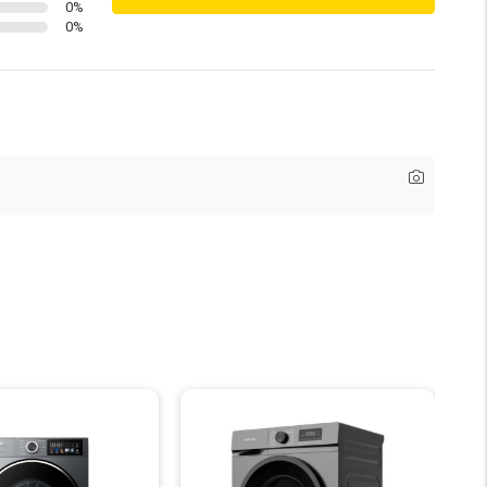
0
%
0
%