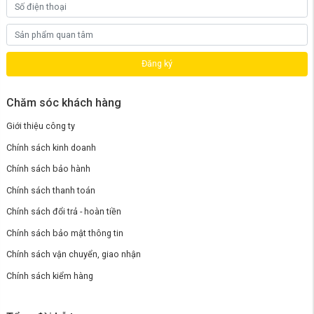
virus, hóa chất độc hại và các chất rắn hòa tan, tạo ra nước tinh
khiết. Giúp cải thiện hiệu quả các chỉ số như tăng tốc độ nước ra
113%, tăng tuổi thọ động cơ 150%, tăng tỷ lệ nước tinh khiết và
nước thải lên 150%.
Đăng ký
Chăm sóc khách hàng
Giới thiệu công ty
Chính sách kinh doanh
Chính sách bảo hành
Chính sách thanh toán
Chính sách đổi trả - hoàn tiền
Chính sách bảo mật thông tin
Chính sách vận chuyển, giao nhận
Chính sách kiểm hàng