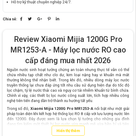
Hỗ trợ kỹ thuật chuyên nghiệp 24/7.
Chia sẻ:
Review Xiaomi Mijia 1200G Pro
MR1253-A - Máy lọc nước RO cao
cấp đáng mua nhất 2026
Nguồn nước sinh hoạt tưởng chừng an toàn nhưng thực tế vẫn có thể
chứa nhiều tạp chất như clo dư, kim loại nặng hay vi khuẩn mà mắt
thường không thể nhận biết. Trong khi đó, nhiều dòng máy lọc nước
truyền thống lại chưa đáp ứng tốt nhu cầu sử dụng hiện đại do tốc độ
lọc chậm, tỷ lệ nước thải cao và nguy cơ tái nhiễm khuẩn từ bình chứa.
Chính vì vậy, các thiết bị lọc nước công suất lớn, tích hợp nhiều công
nghệ tiên tiến đang dần trở thành xu hướng tất yếu.
Trong số đó,
Xiaomi Mijia 1200G Pro MR1253-A
nổi bật như một giải
pháp toàn diện khi kết hợp hệ thống lọc RO 8 cấp với lưu lượng nước lên
đến 1200G. Đây được xem là lựa chọn lý tưởng cho những gia đình
đang tìm kiếm một thiết bị lọc nước vừa mạnh mẽ vừa bền bỉ và tiện
nghi trong dài hạn.
Hiển thị thêm