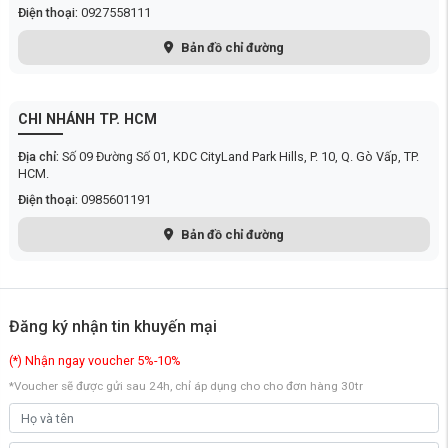
Điện thoại:
0927558111
Bản đồ chỉ đường
CHI NHÁNH TP. HCM
Địa chỉ:
Số 09 Đường Số 01, KDC CityLand Park Hills, P. 10, Q. Gò Vấp, TP.
HCM.
Điện thoại:
0985601191
Bản đồ chỉ đường
Đăng ký nhận tin khuyến mại
(*) Nhận ngay voucher 5%-10%
Chất tạo cặn cation:
Lớp này thường được sử dụng để làm
mềm nước, loại bỏ các ion kim loại nặng như canxi và magie,
*Voucher sẽ được gửi sau 24h, chỉ áp dụng cho cho đơn hàng 30tr
giúp giảm độ cứng của nước và ngăn ngừa hình thành cặn vôi.
Màng RO:
Đây là lớp quan trọng nhất, sử dụng công nghệ thẩm
thấu ngược để loại bỏ hầu hết các tạp chất siêu nhỏ, vi khuẩn,