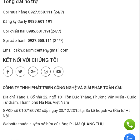
Tổng đài hỗ trợ
Gọi mua hàng
0927.558.111
(24/7)
Than hoạt tính thứ cấp:
Lớp than hoạt tính này tiếp tục hấp thụ
các chất hữu cơ còn sót lại, mùi và màu sắc, đảm bảo nước tinh
Đăng ký đại lý
0985.601.191
khiết hơn sau khi qua màng RO thứ nhất.
Gọi khiếu nại
0985.601.191
(24/7)
Chất tạo cặn cation thứ hai:
Giúp tăng cường khả năng làm
mềm nước và loại bỏ kim loại nặng còn sót lại, đảm bảo chất
Gọi bảo hành
0927.558.111
(24/7)
lượng nước tối ưu.
Email cskh.xiaomicenter@gmail.com
KẾT NỐI VỚI CHÚNG TÔI
CÔNG TY TNHH PHÁT TRIỂN CÔNG NGHỆ VÀ GIẢI PHÁP TOÀN CẦU
Địa chỉ:
Tầng 1, Số nhà 22, ngõ 181 Tôn Đức Thắng, Phường Văn Miếu - Quốc
Tử Giám, Thành phố Hà Nội, Việt Nam
GPKD số 0107160782 cấp ngày 03/12/2015 tại Sở kế hoạch và Đầu tư Hà
Nội
Website thuộc quyền sở hữu của ông PHẠM QUANG THỤ