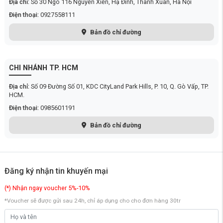
Địa chỉ:
Số 30 Ngõ 116 Nguyễn Xiễn, Hạ Đình, Thanh Xuân, Hà Nội
Điện thoại:
0927558111
Bản đồ chỉ đường
CHI NHÁNH TP. HCM
Địa chỉ:
Số 09 Đường Số 01, KDC CityLand Park Hills, P. 10, Q. Gò Vấp, TP.
HCM.
Điện thoại:
0985601191
Bản đồ chỉ đường
Hỗ trợ sẵn 3 mức định lượng nước đáp ứng đa
dạng nhu cầu sử dụng
Máy lọc nước Xiaomi Mijia 1000G Pro MR1082-A
mang đến sự tiện
lợi tối đa với khả năng lựa chọn 3 mức định lượng lấy nước bao gồm
Đăng ký nhận tin khuyến mại
300ml, 1.2L và 20L, phù hợp nhu cầu sử dụng từ cốc lớn đến cốc vừa.
Người dùng chỉ cần chọn lượng nước mình cần và máy sẽ tự động dừng
(*) Nhận ngay voucher 5%-10%
khi đầy mà không cần phải giám sát trong quá trình lấy nước. Tính năng
này đặc biệt hữu ích với người có lối sống bận rộn, bạn có thể thoải mái
*Voucher sẽ được gửi sau 24h, chỉ áp dụng cho cho đơn hàng 30tr
làm những công việc khác mà không cần phải lo lắng.