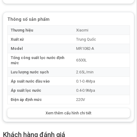
Thông số sản phẩm
Thương hiệu
Xiaomi
Xuất xứ
Trung Quốc
Model
MR1082-A
Tổng công suất lọc nước định
6500L
mức
Ưu điểm nổi bật của máy lọc nước
Lưu lượng nước sạch
2.65L/min
Xiaomi Mijia 1000G Pro MR1082-A
Áp suất nước đầu vào
0.1-0.4Mpa
Công suất lọc vượt trội 1000G cho tốc độ dòng chảy ấn tượng
Áp suất lọc nước
0.4-0.9Mpa
Hỗ trợ sẵn 3 mức định lượng nước đáp ứng đa dạng nhu cầu sử
Điện áp định mức
220V
dụng
Trang bị bộ lọc 5 lớp cung cấp nguồn nước siêu sạch
Xem thêm cấu hình chi tiết
Công nghệ tuần hoàn nước tinh khiết, đạt chứng nhận an toàn
cho mẹ và bé
Vận hành êm ái, tiết kiệm nước với lõi lọc tuổi thọ cao
Khách hàng đánh giá