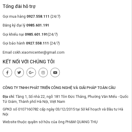
siêu sạch
Tổng đài hỗ trợ
Máy lọc nước Xiaomi Mijia
cung cấp nước sạch tinh khiết có thể uống
trực tiếp được là nhờ vào sử dụng bộ lọc sâu 5 lớp, bao gồm:
Gọi mua hàng
0927.558.111
(24/7)
Bông PP gấp:
loại bỏ các tạp chất như cát và rỉ sét.
Đăng ký đại lý
0985.601.191
Thanh carbon phía trước:
hấp thụ clo dư và loại bỏ màu sắc,
Gọi khiếu nại
0985.601.191
(24/7)
mùi hôi.
Màng thẩm thấu ngược RO:
loại bỏ cặn bẩn, kim loại nặng, vi
Gọi bảo hành
0927.558.111
(24/7)
khuẩn,...
Email cskh.xiaomicenter@gmail.com
Thanh carbon phía sau:
giúp cải thiện hương vị và làm cho
nước tươi mát hơn.
KẾT NỐI VỚI CHÚNG TÔI
Lớp vải không dệt:
lọc nước và chặn bột carbon tiếp theo.
CÔNG TY TNHH PHÁT TRIỂN CÔNG NGHỆ VÀ GIẢI PHÁP TOÀN CẦU
Địa chỉ:
Tầng 1, Số nhà 22, ngõ 181 Tôn Đức Thắng, Phường Văn Miếu - Quốc
Tử Giám, Thành phố Hà Nội, Việt Nam
GPKD số 0107160782 cấp ngày 03/12/2015 tại Sở kế hoạch và Đầu tư Hà
Nội
Website thuộc quyền sở hữu của ông PHẠM QUANG THỤ