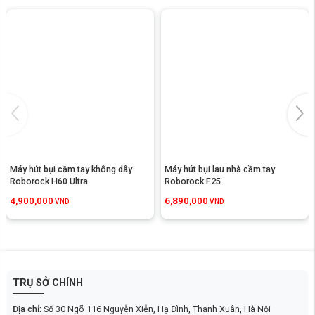
Cụ thể hơn, tất cả các bộ phận này đều được sấy khô ở mức nhiệt độ
cao 85°C, trong thời gian khoảng 5 phút. Nhờ có việc sấy khô toàn
chuỗi sau khi giặt con lăn,
Tineco S6 Stretch Pro
mang đến khả năng
khử trùng toàn bộ động cơ bên trong hiệu quả, tiêu diệt vi khuẩn, ngăn
ngừa mùi hôi và nấm mốc phát triển.
Tích hợp pin mềm dạng túi, có tuổi thọ cao
Điểm đặc biệt của
những dòng máy thế hệ sau của Tineco
đều được
trang bị pin mềm dạng túi và
S6 Stretch Pro
cũng không ngoại lệ. Khác
với những loại pin truyền thống, pin mềm dạng túi được cấu thành từ
những tế bào pin mỏng, được bao bọc trong 1 lớp vải mềm.
Máy hút bụi cầm tay không dây 
Máy hút bụi lau nhà cầm tay 
Roborock H60 Ultra
Roborock F25
4,900,000
6,890,000
VND
VND
TRỤ SỞ CHÍNH
Địa chỉ:
Số 30 Ngõ 116 Nguyễn Xiễn, Hạ Đình, Thanh Xuân, Hà Nội