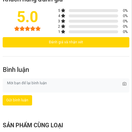
không gian nhà luôn sạch sẽ.
5.0
5
0
%
4
0
%
3
0
%
2
0
%
1
0
%
Đánh giá và nhận xét
Bình luận
Gửi bình luận
SẢN PHẨM CÙNG LOẠI