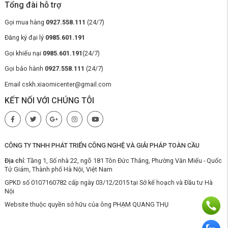
nước sạch và bẩn có dung tích lớn, cụ thể bình chứa nước sạch 800ml
Tổng đài hỗ trợ
và 700ml, cho quá trình làm sạch toàn bộ căn phòng được diễn ra trơn
tru mà không bị gián đoạn. Bạn sẽ không còn phải lo lắng về việc máy
Gọi mua hàng
0927.558.111
(24/7)
bị hết pin giữa chừng và hạn chế tối đa các thao tác thủ công.
Đăng ký đại lý
0985.601.191
Thiết kế gập phẳng 180° cho khả năng tiếp cận
các khu vực gầm thấp
Gọi khiếu nại
0985.601.191
(24/7)
Máy lau nhà Tineco S6 Stretch Pro
có khả năng gập phẳng 180° siêu
Gọi bảo hành
0927.558.111
(24/7)
linh hoạt, nhờ có thiết kế siêu mỏng cùng cơ cấu tách nước và khí thông
Email cskh.xiaomicenter@gmail.com
minh. Khi ở trạng thái nằm phẳng cho phép máy dễ dàng tiếp cận những
khu vực gầm thấp như gầm bàn, gầm tủ, gầm ghế,... chỉ với chiều cao
KẾT NỐI VỚI CHÚNG TÔI
13cm. Điều này giúp việc lau dọn trở nên dễ dàng và hiệu quả hơn, loại
bỏ bụi bẩn và vi khuẩn ở những nơi mà các loại máy thông thường khó
tiếp cận.
CÔNG TY TNHH PHÁT TRIỂN CÔNG NGHỆ VÀ GIẢI PHÁP TOÀN CẦU
Địa chỉ:
Tầng 1, Số nhà 22, ngõ 181 Tôn Đức Thắng, Phường Văn Miếu - Quốc
Tử Giám, Thành phố Hà Nội, Việt Nam
GPKD số 0107160782 cấp ngày 03/12/2015 tại Sở kế hoạch và Đầu tư Hà
Nội
Website thuộc quyền sở hữu của ông PHẠM QUANG THỤ