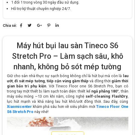
1 đổi 1 trong vòng 30 ngày đầu sử dụng.
Hỗ trợ kỹ thuật chuyên nghiệp 24/7.
Chia sẻ:
Máy hút bụi lau sàn Tineco S6
Stretch Pro – Làm sạch sâu, khô
nhanh, không bỏ sót mép tường
Giữ cho sàn nhà thực sự sạch bóng không chỉ là hút bụi mà còn là
lau
ướt
,
đi sát mép tường
,
tiếp cận vùng gầm thấp
và đồng thời
giảm thời
gian bảo trì phụ kiện
. Với Tineco Floor one S6 Stretch Pro, bạn có
trong tay một thiết bị làm sạch toàn diện: thiết kế
ngả phẳng 180°
, thân
máy siêu mỏng ~13 cm khi nằm, công nghệ
self-cleaning FlashDry
,
lực hút mạnh và khả năng lau hút khô/ướt đồng thời. Sau đây, cùng
Xiaomicenter
khám phá sâu hơn về siêu phẩm mới
Tineco Floor One
S6 Stretch Pro
này nhé!