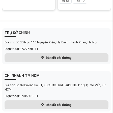
Mã Số
Thẻ Từ
TRỤ SỞ CHÍNH
Địa chỉ:
Số 30 Ngõ 116 Nguyễn Xiễn, Hạ Đình, Thanh Xuân, Hà Nội
Điện thoại:
0927558111
Bản đồ chỉ đường
3. Tuổi thọ pin lên đến 12 tháng.
Thời gian sử dụng pin có thể kéo dài đến 12 tháng, tùy thuộc vào tần
suất mở cửa. Tuy nhiên, lưu ý rằng pin tặng kèm có thể hao hụt trong
CHI NHÁNH TP. HCM
quá trình lưu trữ.Khi hết pin, bạn có thể kết nối sạc dự phòng bên ngoài
qua Type-C để cung cấp nguồn điện khẩn cấp. Điều này đảm bảo rằng
khóa vẫn hoạt động ngay cả trong những tình huống khẩn cấp.
Địa chỉ:
Số 09 Đường Số 01, KDC CityLand Park Hills, P. 10, Q. Gò Vấp, TP.
HCM.
Điện thoại:
0985601191
Bản đồ chỉ đường