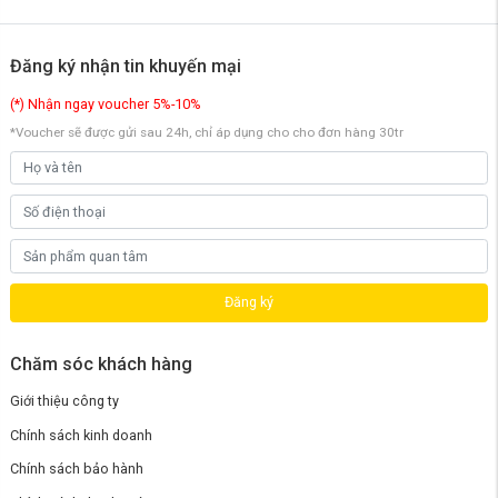
Đăng ký nhận tin khuyến mại
(*) Nhận ngay voucher 5%-10%
*Voucher sẽ được gửi sau 24h, chỉ áp dụng cho cho đơn hàng 30tr
4. Kết nối Mi Home – Dễ dàng tùy chỉnh
và cài đặt
Đăng ký
Xiaomi E30 cho phép bạn kết nối với ứng dụng
Mi Home để quản lý dấu vân tay, mật khẩu, và
Chăm sóc khách hàng
nhiều tính năng khác từ xa một cách dễ dàng và
Giới thiệu công ty
thuận tiện. Điều này cho phép người dùng quản
Chính sách kinh doanh
lý khóa từ xa, nhận thông báo cảnh báo và chia
sẻ quyền quản lý thiết bị với các thành viên
Chính sách bảo hành