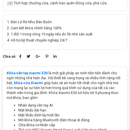
Tích hợp chuông cửa, cảnh báo quên đóng cửa, phá cửa.
Bán Lẻ Rẻ Như Bán Buôn
Cam kết khóa chính hãng 100% .
1 đổi 1 trong vòng 15 ngày nếu do lỗi nhà sản xuất.
Hỗ trợ kỹ thuật chuyên nghiệp 24/7
Chia sẻ:
Khóa vân tay xiaomi E30
là một giải pháp an ninh tiên tiến dành cho
ngôi những nhà hiện đại. Với thiết kế sang trọng và nhiều tính năng nổi
bật,
khóa cửa Xiaomi
giúp bảo vệ an toàn tốt nhất cho ngôi nhà mà
còn mang lại sự tiện lợi hơn trong quá trình sử dụng của tất cả các
thành viên trong gia đình. Khóa Xiaomi E30 sở hữu tới 9 phương thức
mở khóa, bao gồm:
Nhận dạng vân tay AI.
Mật khẩu dài hạn.
Mật khẩu định kỳ/một lần.
Mở khóa bằng Bluetooth điện thoại di động.
Chìa khóa cơ khẩn cấp.
Thẻ cửa NFC Xiaomi Smart Door Lock (cần mua riêng).