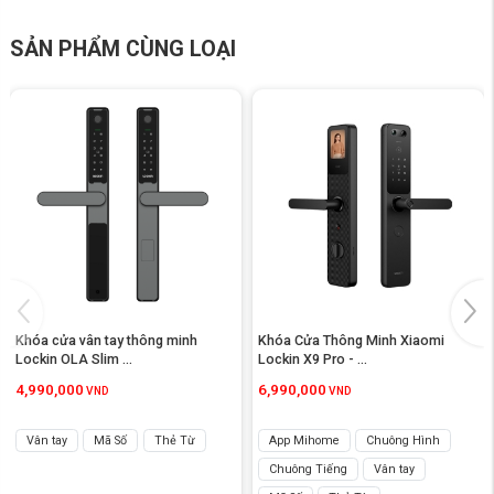
SẢN PHẨM CÙNG LOẠI
2. Cách mở khóa khác nhau với 9
tính năng
Khóa cửa thông minh E30
có tổng cộng 9 phương pháp mở khóa. Bao
gồm nhận dạng vân tay hỗ trợ AI, mật khẩu dài hạn, mật khẩu một
lần/thời hạn, mở khóa Bluetooth trên điện thoại di động, chìa khóa cơ
khẩn cấp, Thẻ cửa NFC của Khóa cửa thông minh Xiaomi (cần mua
riêng), điện thoại thông minh Xiaomi, đồng hồ thông minh Xiaomi và
vòng đeo tay thông minh Xiaomi .
Khóa cửa vân tay thông minh 
Khóa Cửa Thông Minh Xiaomi 
Lockin OLA Slim ...
Lockin X9 Pro - ...
4,990,000
6,990,000
VND
VND
Vân tay
Mã Số
Thẻ Từ
App Mihome
Chuông Hình
Chuông Tiếng
Vân tay