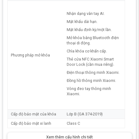
Nhận dạng vân tay AI.
Mật khẩu dài hạn.
Mật khẩu định kỳ/một lần.
Mở khóa bằng Bluetooth điện
thoại di động.
Chìa khóa cơ khẩn cấp.
Phương pháp mở khóa
Thẻ cửa NFC Xiaomi Smart
Door Lock (cần mua riêng).
Tính năng nổi bật của khóa cửa
Điện thoại thông minh Xiaomi.
Xiaomi E30:
Đồng hồ thông minh Xiaomi.
1. Vân tay AI 1 chạm – Mở khóa chỉ
Vòng đeo tay thông minh
Xiaomi.
trong 0.5 giây
Khóa cửa vân tay xiaomi E30
được trang bị công nghệ nhận dạng vân
tay bán dẫn thế hệ mới kết hợp với thuật toán AI, cho phép nhận diện và
Cấp độ bảo mật của khóa
Lớp B (GA 374-2019)
cải thiện theo thói quen sử dụng của bạn.
Nhận dạng vân tay AI
, có
Cấp độ bảo mật xi lanh
Class C
thời gian nhận dạng tối đa là 0,5 giây và tỷ lệ nhận dạng là 99,29%.
Xem thêm cấu hình chi tiết