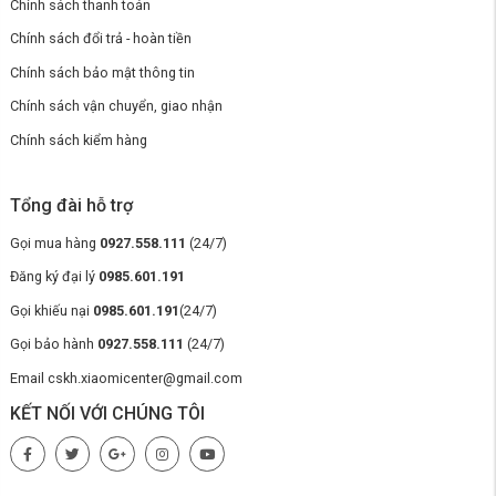
trong gia đình.
Chính sách thanh toán
Chính sách đổi trả - hoàn tiền
Chính sách bảo mật thông tin
Chính sách vận chuyển, giao nhận
Chính sách kiểm hàng
Tổng đài hỗ trợ
Gọi mua hàng
0927.558.111
(24/7)
Đăng ký đại lý
0985.601.191
Gọi khiếu nại
0985.601.191
(24/7)
Gọi bảo hành
0927.558.111
(24/7)
Email cskh.xiaomicenter@gmail.com
5. Lõi khóa cấp C – Bền bỉ và chắc chắn
KẾT NỐI VỚI CHÚNG TÔI
Sử dụng một Xi lanh khóa cấp C chèn trực
tiếp, đi qua toàn bộ cấu trúc của khóa, khiến
việc mở cửa trở nên khó khăn hơn ngay cả khi