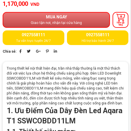
1,170,000
VND
MUA NGAY
Giao tận nơi, nhận tại cửa hàng
Thêm giỏ
hàng
0927558111
0927558111
Tư vấn trực tuyến 24/7
Hỗ trợ bảo hành 24/7
Chia sẻ:
Trong thiết kế nội thất hiện đại, trần nhà thấp thường là một thử thách
đối với việc lựa chọn hệ thống chiếu sáng phù hợp. Đèn LED Downlight
SSWCOBDD11LM với thiết kế siêu mỏng, viền vàng/bạc sang trọng
chính là giải pháp hoàn hảo cho vấn đề này. Với công nghệ LED tiên
tiến, SSWCOBDD11LM mang đến hiệu quả chiếu sáng cao, tiết kiệm chi
phí điện năng, đồng thời tạo nên không gian sống thẩm mỹ và hiện đại.
Bên cạnh đó, đèn còn được tích hợp nhiều tính năng ưu việt, thân thiện
với môi trường, góp phần nâng cao chất lượng cuộc sống gia đình bạn.
1. Ưu Điểm Của Dây Đèn Led Aqara
T1 SSWCOBDD11LM