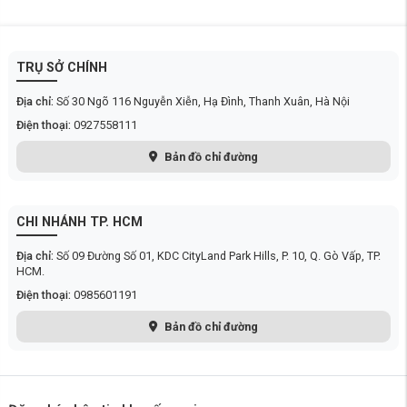
hoặc trực tuyến tại
https://xiaomicenter.vn
để nhận được tư vấn và
báo giá tốt nhất.
TRỤ SỞ CHÍNH
Địa chỉ:
Số 30 Ngõ 116 Nguyễn Xiễn, Hạ Đình, Thanh Xuân, Hà Nội
Điện thoại:
0927558111
Bản đồ chỉ đường
CHI NHÁNH TP. HCM
Địa chỉ:
Số 09 Đường Số 01, KDC CityLand Park Hills, P. 10, Q. Gò Vấp, TP.
HCM.
Điện thoại:
0985601191
Bản đồ chỉ đường