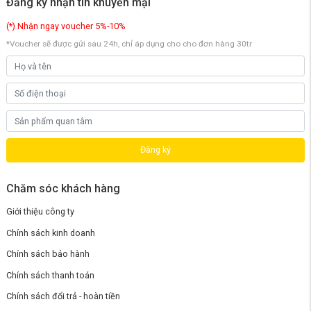
Đăng ký nhận tin khuyến mại
7.2. Chính sách bảo hành của Xiaomi
(*) Nhận ngay voucher 5%-10%
Center hiện nay
*Voucher sẽ được gửi sau 24h, chỉ áp dụng cho cho đơn hàng 30tr
Chính sách mua hàng tại Trung tâm Xiaomi Center:
Tất cả các sản phẩm được phân phối bởi Xiaomi Center sẽ tuân
thủ các quy định bảo hành của nhà cung cấp.
Các sản phẩm phải được lắp đặt theo trình tự lắp đặt và cách sử
dụng.
Vận chuyển, lắp đặt và bảo hành tại nhà miễn phí.
Thời gian bảo hành phụ phù hợp với thời gian bảo hành của hãng
sản xuất.
Đăng ký
Hỗ trợ kỹ thuật 24/7.
Trong 30 ngày, bạn có thể đổi trả sản phẩm miễn phí.
Điều khoản đổi trả: như được nêu trong chính sách đổi trả.
Chăm sóc khách hàng
Giới thiệu công ty
Chính sách kinh doanh
Chính sách bảo hành
Chính sách thanh toán
Chính sách đổi trả - hoàn tiền